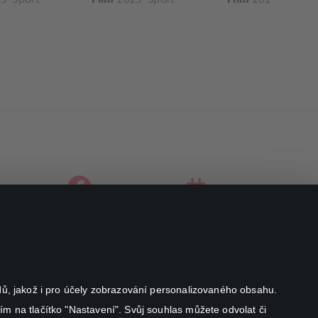
facebook
instagram
youtube
odů, jakož i pro účely zobrazování personalizovaného obsahu.
ím na tlačítko "Nastavení". Svůj souhlas můžete odvolat či