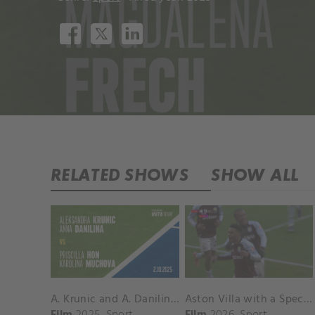
RELATED SHOWS
SHOW ALL
A. Krunic and A. Danilina vs. P. Hon and K. Muchova Match Highlights - BEIJING_Capital Group Diamond ( October 02, 2025)
Aston Villa with a Spectacular Goal vs. Nottingham Forest
Film
2025
Sport
Film
2026
Sport