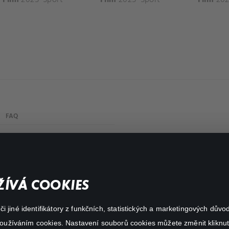
FAQ
My profile
Important links
ÍVÁ COOKIES
 jiné identifikátory z funkčních, statistických a marketingových dův
 používáním cookies. Nastavení souborů cookies můžete změnit kliknut