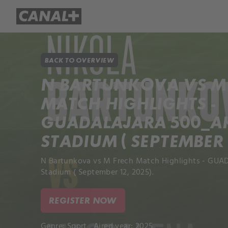
Library
Apple TV+
BACK TO OVERVIEW
N BARTUNKOVA VS M
MATCH HIGHLIGHTS -
GUADALAJARA 500_
STADIUM ( SEPTEMBER 1
N Bartunkova vs M Frech Match Highlights - GU
Stadium ( September 12, 2025).
REGISTER NOW
Genre:
Sport
Aired year: 2025