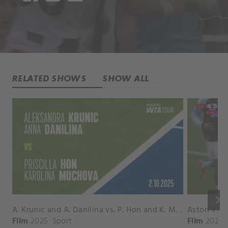
RELATED SHOWS
SHOW ALL
keyboard_arrow_right
A. Krunic and A. Danilina vs. P. Hon and K. Muchova Match Highlights - BEIJING_Capital Group Diamond ( October 02, 2025)
Film
2025
Sport
Film
2026