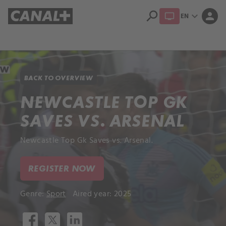
search
expand_more
person
EN
Library
Apple TV+
BACK TO OVERVIEW
NEWCASTLE TOP GK
SAVES VS. ARSENAL
Newcastle Top Gk Saves vs. Arsenal.
REGISTER NOW
Genre:
Sport
Aired year: 2025