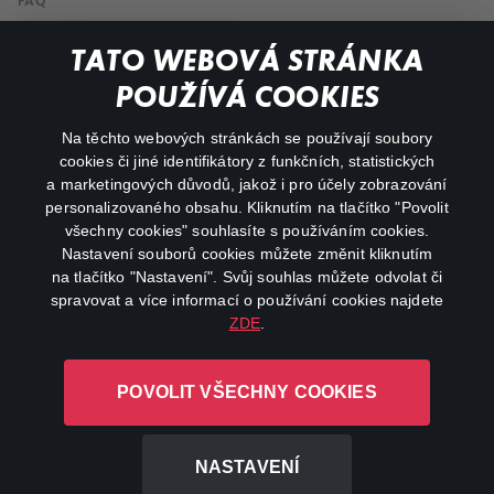
FAQ
My profile
TATO WEBOVÁ STRÁNKA
Important links
POUŽÍVÁ COOKIES
Na těchto webových stránkách se používají soubory
facebook
instagram
cookies či jiné identifikátory z funkčních, statistických
a marketingových důvodů, jakož i pro účely zobrazování
personalizovaného obsahu. Kliknutím na tlačítko "Povolit
youtube
všechny cookies" souhlasíte s používáním cookies.
Nastavení souborů cookies můžete změnit kliknutím
na tlačítko "Nastavení". Svůj souhlas můžete odvolat či
spravovat a více informací o používání cookies najdete
ZDE
.
Canal+ Luxembourg S. à r.l. se sídlem Rue Albert Borschette 4,
L-1246 Luxembourg R.C.S.
POVOLIT VŠECHNY COOKIES
Luxembourg: B 87.905
All rights reserved
NASTAVENÍ
©
2026