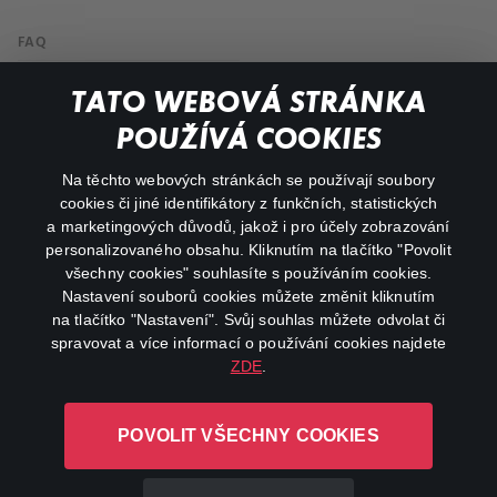
FAQ
My profile
TATO WEBOVÁ STRÁNKA
Important links
POUŽÍVÁ COOKIES
Na těchto webových stránkách se používají soubory
facebook
instagram
cookies či jiné identifikátory z funkčních, statistických
a marketingových důvodů, jakož i pro účely zobrazování
personalizovaného obsahu. Kliknutím na tlačítko "Povolit
youtube
všechny cookies" souhlasíte s používáním cookies.
Nastavení souborů cookies můžete změnit kliknutím
na tlačítko "Nastavení". Svůj souhlas můžete odvolat či
spravovat a více informací o používání cookies najdete
ZDE
.
Canal+ Luxembourg S. à r.l. se sídlem Rue Albert Borschette 4,
L-1246 Luxembourg R.C.S.
POVOLIT VŠECHNY COOKIES
Luxembourg: B 87.905
All rights reserved