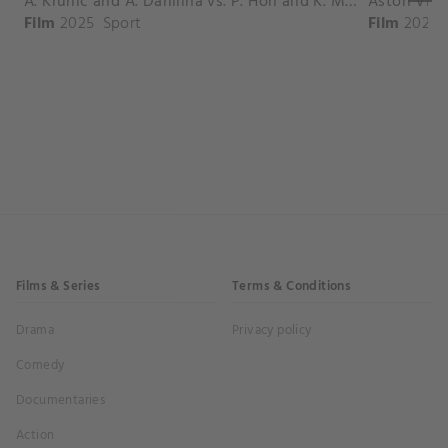
A. Krunic and A. Danilina vs. P. Hon and K. Muchova Match Highlights - BEIJING_Capital Group Diamond ( October 02, 2025)
Film
2025
Sport
Film
2026
Films & Series
Terms & Conditions
Drama
Privacy policy
Comedy
Documentaries
Action