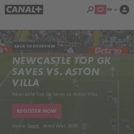
search
expand_more
person
EN
Library
Apple TV+
BACK TO OVERVIEW
NEWCASTLE TOP GK
SAVES VS. ASTON
VILLA
Newcastle Top Gk Saves vs. Aston Villa.
REGISTER NOW
Genre:
Sport
Aired year: 2025