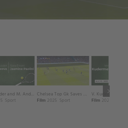
keyboard_arrow_right
D. Shnaider and M. Andreeva vs. S. Errani and J. Paolini Match Highlights - ROME_Campo Centrale ( May 16, 2025)
Chelsea Top Gk Saves vs. Crystal Palace
5
Sport
Film
2025
Sport
Film
2025
Sport