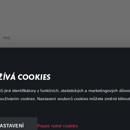
FAQ
My profile
Important links
ÍVÁ COOKIES
 jiné identifikátory z funkčních, statistických a marketingových dův
 používáním cookies. Nastavení souborů cookies můžete změnit kliknut
ASTAVENÍ
Pouze nutné cookies