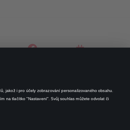
facebook
instagram
youtube
odů, jakož i pro účely zobrazování personalizovaného obsahu.
ím na tlačítko "Nastavení". Svůj souhlas můžete odvolat či
Canal+ Luxembourg S. à r.l. se sídlem Rue Albert Borschette 4,
L-1246 Luxembourg R.C.S.
Luxembourg: B 87.905
All rights reserved