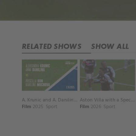
RELATED SHOWS
SHOW ALL
A. Krunic and A. Danilina vs. P. Hon and K. Muchova Match Highlights - BEIJING_Capital Group Diamond ( October 02, 2025)
Aston Villa with a Spectacular Goal vs. Nottingham Forest
Film
2025
Sport
Film
2026
Sport