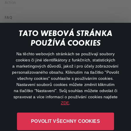
Action
FAQ
My profile
TATO WEBOVÁ STRÁNKA
Important links
POUŽÍVÁ COOKIES
Na těchto webových stránkách se používají soubory
facebook
instagram
cookies či jiné identifikátory z funkčních, statistických
a marketingových důvodů, jakož i pro účely zobrazování
personalizovaného obsahu. Kliknutím na tlačítko "Povolit
youtube
všechny cookies" souhlasíte s používáním cookies.
Nastavení souborů cookies můžete změnit kliknutím
na tlačítko "Nastavení". Svůj souhlas můžete odvolat či
spravovat a více informací o používání cookies najdete
ZDE
.
Canal+ Luxembourg S. à r.l. se sídlem Rue Albert Borschette 4,
L-1246 Luxembourg R.C.S.
POVOLIT VŠECHNY COOKIES
Luxembourg: B 87.905