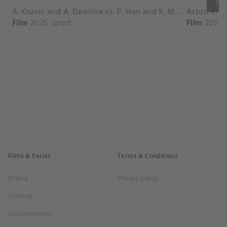
keyboard_arrow_right
A. Krunic and A. Danilina vs. P. Hon and K. Muchova Match Highlights - BEIJING_Capital Group Diamond ( October 02, 2025)
Film
2025
Sport
Film
2026
Films & Series
Terms & Conditions
Drama
Privacy policy
Comedy
Documentaries