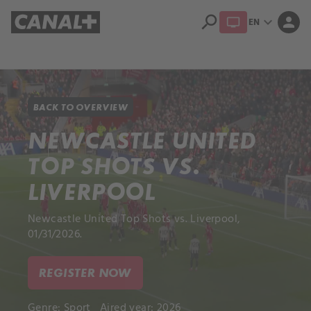
search
expand_more
person
EN
Library
Apple TV+
BACK TO OVERVIEW
NEWCASTLE UNITED
TOP SHOTS VS.
LIVERPOOL
Newcastle United Top Shots vs. Liverpool,
01/31/2026.
REGISTER NOW
Genre:
Sport
Aired year: 2026