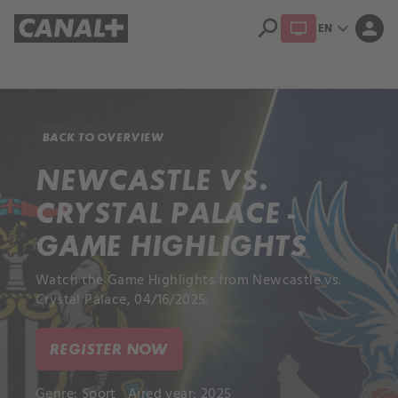
search
expand_more
person
EN
Library
Apple TV+
BACK TO OVERVIEW
NEWCASTLE VS.
CRYSTAL PALACE -
GAME HIGHLIGHTS
Watch the Game Highlights from Newcastle vs.
Crystal Palace, 04/16/2025.
REGISTER NOW
Genre:
Sport
Aired year: 2025