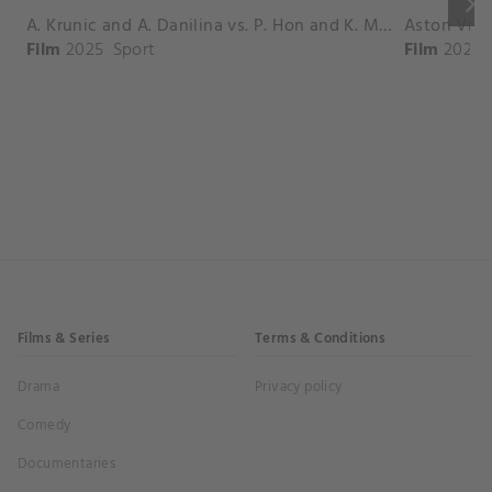
keyboard_arrow_right
A. Krunic and A. Danilina vs. P. Hon and K. Muchova Match Highlights - BEIJING_Capital Group Diamond ( October 02, 2025)
Film
2025
Sport
Film
2026
Films & Series
Terms & Conditions
Drama
Privacy policy
Comedy
Documentaries