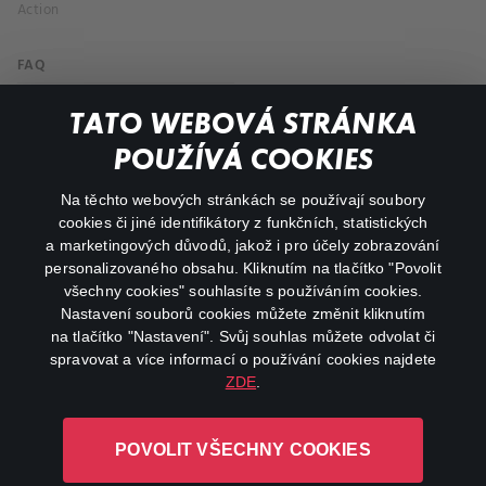
Action
FAQ
My profile
TATO WEBOVÁ STRÁNKA
Important links
POUŽÍVÁ COOKIES
Na těchto webových stránkách se používají soubory
facebook
instagram
cookies či jiné identifikátory z funkčních, statistických
a marketingových důvodů, jakož i pro účely zobrazování
personalizovaného obsahu. Kliknutím na tlačítko "Povolit
youtube
všechny cookies" souhlasíte s používáním cookies.
Nastavení souborů cookies můžete změnit kliknutím
na tlačítko "Nastavení". Svůj souhlas můžete odvolat či
spravovat a více informací o používání cookies najdete
ZDE
.
Canal+ Luxembourg S. à r.l. se sídlem Rue Albert Borschette 4,
L-1246 Luxembourg R.C.S.
POVOLIT VŠECHNY COOKIES
Luxembourg: B 87.905