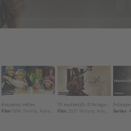
Kouzelný měšec
Tři mušketýři: D'Artagnan
,
Family
Film
1996
,
Adventure
Family
,
Adventure
Film
,
Kids
2021
History
,
Adventure
Series