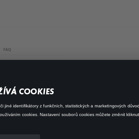
FAQ
My profile
Important links
ÍVÁ COOKIES
 jiné identifikátory z funkčních, statistických a marketingových dův
 používáním cookies. Nastavení souborů cookies můžete změnit kliknut