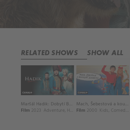
RELATED SHOWS
SHOW ALL
Maršál Hadik: Dobytí Berlína
Mach, Šebestová a kouzelné sluchátko
Film
2023
Adventure
,
History
Film
2000
Kids
,
Comedy