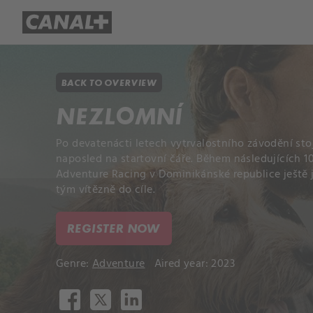
Library
Apple TV+
BACK TO OVERVIEW
NEZLOMNÍ
Po devatenácti letech vytrvalostního závodění st
naposled na startovní čáře. Během následujících 1
Adventure Racing v Dominikánské republice ještě 
tým vítězně do cíle.
REGISTER NOW
Genre:
Adventure
Aired year: 2023