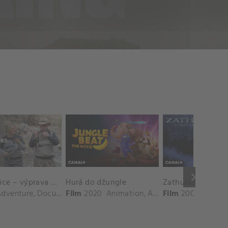
keyboard_arrow_right
Průkopnice – výprava do Skalistých hor
Hurá do džungle
Adventure
,
Documentary
Film
2020
Animation
,
Adventure
Film
2005