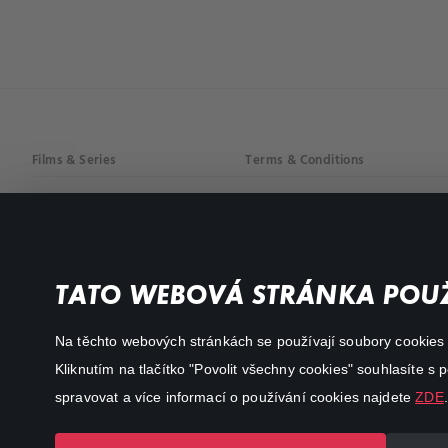
Films & Series
Terms & Conditions
Drama
Privacy policy
Comedy
Documentaries
TATO WEBOVÁ STRÁNKA POUŽ
Action
Na těchto webových stránkách se používají soubory cookies či
Kliknutím na tlačítko "Povolit všechny cookies" souhlasíte s
spravovat a více informací o používání cookies najdete
ZDE
.