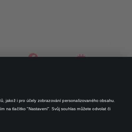
facebook
instagram
youtube
odů, jakož i pro účely zobrazování personalizovaného obsahu.
ím na tlačítko "Nastavení". Svůj souhlas můžete odvolat či
Canal+ Luxembourg S. à r.l. se sídlem Rue Albert Borschette 4,
L-1246 Luxembourg R.C.S.
Luxembourg: B 87.905
All rights reserved