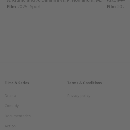
A. Krunic and A. Danilina vs. P. Hon and K. Muchova Match Highlights - BEIJING_Capital Group Diamond ( October 02, 2025)
Film
2025
Sport
Film
2026
Films & Series
Terms & Conditions
Drama
Privacy policy
Comedy
Documentaries
Action