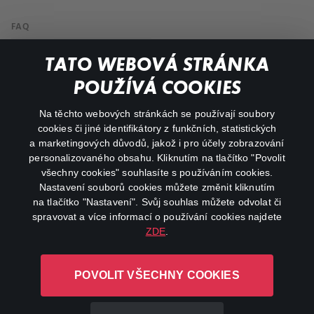
FAQ
My profile
TATO WEBOVÁ STRÁNKA
Important links
POUŽÍVÁ COOKIES
Na těchto webových stránkách se používají soubory
facebook
instagram
cookies či jiné identifikátory z funkčních, statistických
a marketingových důvodů, jakož i pro účely zobrazování
personalizovaného obsahu. Kliknutím na tlačítko "Povolit
youtube
všechny cookies" souhlasíte s používáním cookies.
Nastavení souborů cookies můžete změnit kliknutím
na tlačítko "Nastavení". Svůj souhlas můžete odvolat či
spravovat a více informací o používání cookies najdete
ZDE
.
Canal+ Luxembourg S. à r.l. se sídlem Rue Albert Borschette 4,
L-1246 Luxembourg R.C.S.
POVOLIT VŠECHNY COOKIES
Luxembourg: B 87.905
All rights reserved