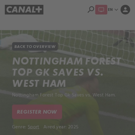
search
expand_more
person
EN
Library
Apple TV+
BACK TO OVERVIEW
NOTTINGHAM FOREST
TOP GK SAVES VS.
WEST HAM
Nottingham Forest Top Gk Saves vs. West Ham.
REGISTER NOW
Genre:
Sport
Aired year: 2025