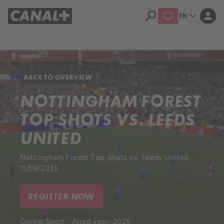
search
expand_more
person
EN
Library
Apple TV+
BACK TO OVERVIEW
NOTTINGHAM FOREST
TOP SHOTS VS. LEEDS
UNITED
Nottingham Forest Top Shots vs. Leeds United,
11/09/2025.
REGISTER NOW
Genre:
Sport
Aired year: 2025