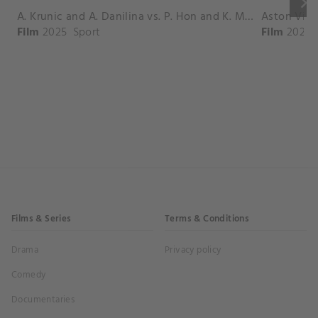
keyboard_arrow_right
A. Krunic and A. Danilina vs. P. Hon and K. Muchova Match Highlights - BEIJING_Capital Group Diamond ( October 02, 2025)
Film
2025
Sport
Film
2026
Films & Series
Terms & Conditions
Drama
Privacy policy
Comedy
Documentaries