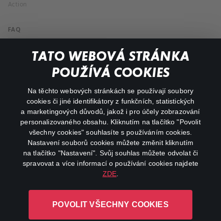
Action
FAQ
My profile
TATO WEBOVÁ STRÁNKA
Important links
POUŽÍVÁ COOKIES
Na těchto webových stránkách se používají soubory
facebook
instagram
cookies či jiné identifikátory z funkčních, statistických
a marketingových důvodů, jakož i pro účely zobrazování
personalizovaného obsahu. Kliknutím na tlačítko "Povolit
youtube
všechny cookies" souhlasíte s používáním cookies.
Nastavení souborů cookies můžete změnit kliknutím
na tlačítko "Nastavení". Svůj souhlas můžete odvolat či
spravovat a více informací o používání cookies najdete
ZDE
.
Canal+ Luxembourg S. à r.l. se sídlem Rue Albert Borschette 4,
L-1246 Luxembourg R.C.S.
POVOLIT VŠECHNY COOKIES
Luxembourg: B 87.905