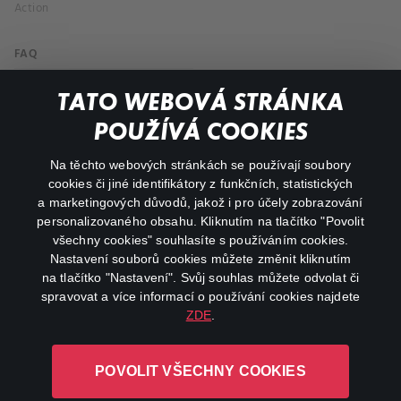
Action
FAQ
My profile
TATO WEBOVÁ STRÁNKA
Important links
POUŽÍVÁ COOKIES
Na těchto webových stránkách se používají soubory
facebook
instagram
cookies či jiné identifikátory z funkčních, statistických
a marketingových důvodů, jakož i pro účely zobrazování
personalizovaného obsahu. Kliknutím na tlačítko "Povolit
youtube
všechny cookies" souhlasíte s používáním cookies.
Nastavení souborů cookies můžete změnit kliknutím
na tlačítko "Nastavení". Svůj souhlas můžete odvolat či
spravovat a více informací o používání cookies najdete
ZDE
.
Canal+ Luxembourg S. à r.l. se sídlem Rue Albert Borschette 4,
L-1246 Luxembourg R.C.S.
POVOLIT VŠECHNY COOKIES
Luxembourg: B 87.905