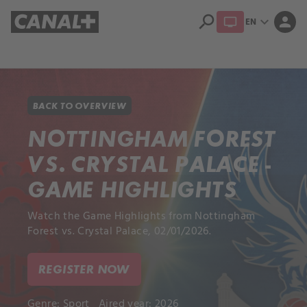
search
expand_more
person
EN
Library
Apple TV+
BACK TO OVERVIEW
NOTTINGHAM FOREST
VS. CRYSTAL PALACE -
GAME HIGHLIGHTS
Watch the Game Highlights from Nottingham
Forest vs. Crystal Palace, 02/01/2026.
REGISTER NOW
Genre:
Sport
Aired year: 2026