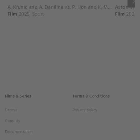
keyboard_arrow_right
A. Krunic and A. Danilina vs. P. Hon and K. Muchova Match Highlights - BEIJING_Capital Group Diamond ( October 02, 2025)
Film
2025
Sport
Film
2026
Films & Series
Terms & Conditions
Drama
Privacy policy
Comedy
Documentaries