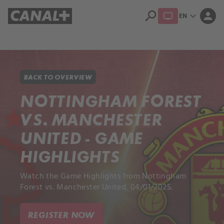
search
expand_more
person
EN
Library
Apple TV+
BACK TO OVERVIEW
NOTTINGHAM FOREST
VS. MANCHESTER
UNITED - GAME
HIGHLIGHTS
Watch the Game Highlights from Nottingham
Forest vs. Manchester United, 04/01/2025.
REGISTER NOW