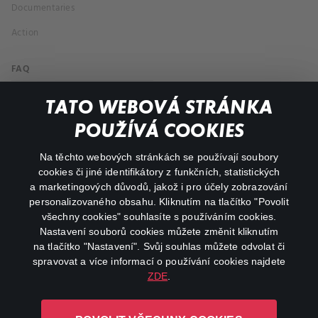
Documentaries
Action
FAQ
My profile
TATO WEBOVÁ STRÁNKA
Important links
POUŽÍVÁ COOKIES
Na těchto webových stránkách se používají soubory
facebook
instagram
cookies či jiné identifikátory z funkčních, statistických
a marketingových důvodů, jakož i pro účely zobrazování
personalizovaného obsahu. Kliknutím na tlačítko "Povolit
youtube
všechny cookies" souhlasíte s používáním cookies.
Nastavení souborů cookies můžete změnit kliknutím
na tlačítko "Nastavení". Svůj souhlas můžete odvolat či
spravovat a více informací o používání cookies najdete
ZDE
.
Canal+ Luxembourg S. à r.l. se sídlem Rue Albert Borschette 4,