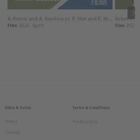
keyboard_arrow_right
A. Krunic and A. Danilina vs. P. Hon and K. Muchova Match Highlights - BEIJING_Capital Group Diamond ( October 02, 2025)
Film
2025
Sport
Film
2026
Films & Series
Terms & Conditions
Drama
Privacy policy
Comedy