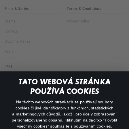
Films & Series
Terms & Conditions
Drama
Privacy policy
Comedy
Documentaries
Action
FAQ
My profile
TATO WEBOVÁ STRÁNKA
Important links
POUŽÍVÁ COOKIES
Na těchto webových stránkách se používají soubory
facebook
instagram
cookies či jiné identifikátory z funkčních, statistických
a marketingových důvodů, jakož i pro účely zobrazování
personalizovaného obsahu. Kliknutím na tlačítko "Povolit
youtube
všechny cookies" souhlasíte s používáním cookies.