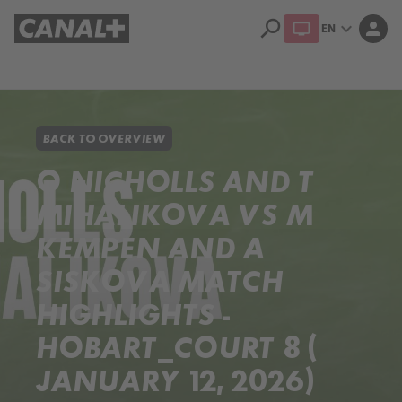
search
expand_more
person
EN
Library
Apple TV+
BACK TO OVERVIEW
O NICHOLLS AND T
MIHALIKOVA VS M
KEMPEN AND A
SISKOVA MATCH
HIGHLIGHTS -
HOBART_COURT 8 (
JANUARY 12, 2026)