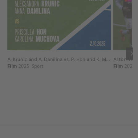
keyboard_arrow_right
A. Krunic and A. Danilina vs. P. Hon and K. Muchova Match Highlights - BEIJING_Capital Group Diamond ( October 02, 2025)
Film
2025
Sport
Film
2026