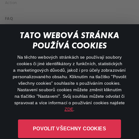
Action
FAQ
My profile
TATO WEBOVÁ STRÁNKA
Important links
POUŽÍVÁ COOKIES
Na těchto webových stránkách se používají soubory
facebook
instagram
cookies či jiné identifikátory z funkčních, statistických
a marketingových důvodů, jakož i pro účely zobrazování
personalizovaného obsahu. Kliknutím na tlačítko "Povolit
youtube
všechny cookies" souhlasíte s používáním cookies.
Nastavení souborů cookies můžete změnit kliknutím
na tlačítko "Nastavení". Svůj souhlas můžete odvolat či
spravovat a více informací o používání cookies najdete
ZDE
.
Canal+ Luxembourg S. à r.l. se sídlem Rue Albert Borschette 4,
L-1246 Luxembourg R.C.S.
POVOLIT VŠECHNY COOKIES
Luxembourg: B 87.905