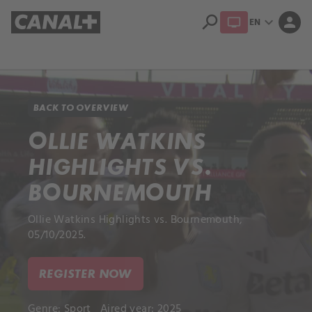
search
expand_more
person
EN
Library
Apple TV+
BACK TO OVERVIEW
OLLIE WATKINS
HIGHLIGHTS VS.
BOURNEMOUTH
Ollie Watkins Highlights vs. Bournemouth,
05/10/2025.
REGISTER NOW
Genre:
Sport
Aired year: 2025