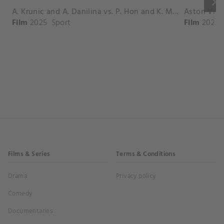
keyboard_arrow_right
A. Krunic and A. Danilina vs. P. Hon and K. Muchova Match Highlights - BEIJING_Capital Group Diamond ( October 02, 2025)
Film
2025
Sport
Film
2026
Films & Series
Terms & Conditions
Drama
Privacy policy
Comedy
Documentaries