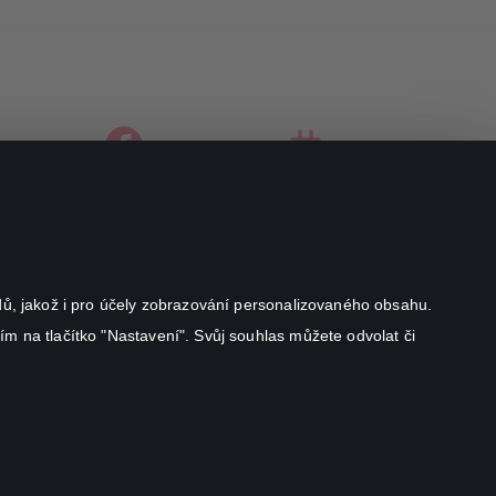
facebook
instagram
youtube
odů, jakož i pro účely zobrazování personalizovaného obsahu.
ím na tlačítko "Nastavení". Svůj souhlas můžete odvolat či
Canal+ Luxembourg S. à r.l. se sídlem Rue Albert Borschette 4,
L-1246 Luxembourg R.C.S.
Luxembourg: B 87.905
All rights reserved
©
2026