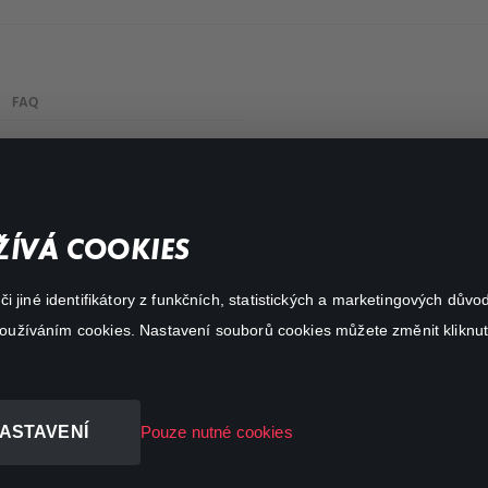
FAQ
My profile
Important links
ÍVÁ COOKIES
 jiné identifikátory z funkčních, statistických a marketingových dův
 používáním cookies. Nastavení souborů cookies můžete změnit kliknut
ASTAVENÍ
Pouze nutné cookies