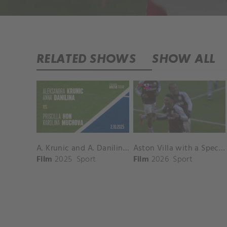
RELATED SHOWS
SHOW ALL
A. Krunic and A. Danilina vs. P. Hon and K. Muchova Match Highlights - BEIJING_Capital Group Diamond ( October 02, 2025)
Aston Villa with a Spectacular Goal vs. Nottingham Forest
Film
2025
Sport
Film
2026
Sport