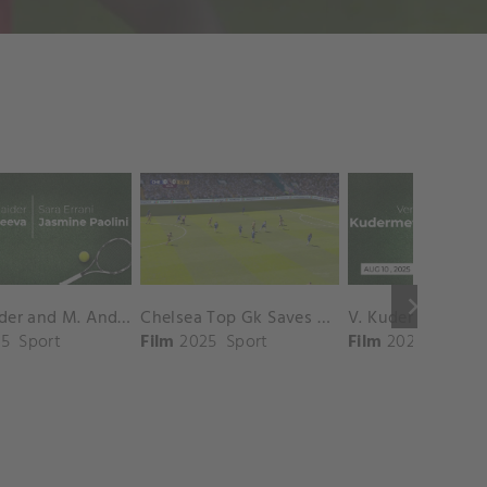
keyboard_arrow_right
D. Shnaider and M. Andreeva vs. S. Errani and J. Paolini Match Highlights - ROME_Campo Centrale ( May 16, 2025)
Chelsea Top Gk Saves vs. Crystal Palace
5
Sport
Film
2025
Sport
Film
2025
Sport