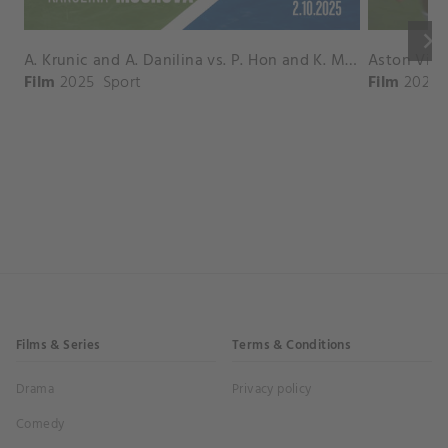
keyboard_arrow_right
A. Krunic and A. Danilina vs. P. Hon and K. Muchova Match Highlights - BEIJING_Capital Group Diamond ( October 02, 2025)
Film
2025
Sport
Film
2026
Films & Series
Terms & Conditions
Drama
Privacy policy
Comedy