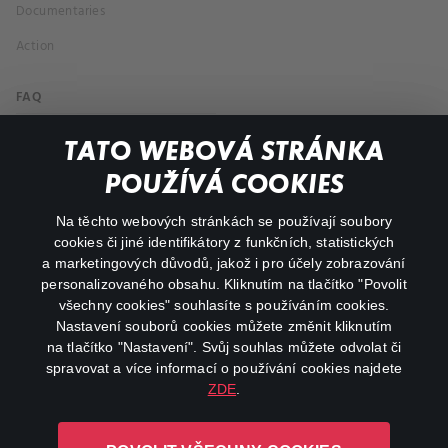
Documentaries
Action
FAQ
My profile
TATO WEBOVÁ STRÁNKA
Important links
POUŽÍVÁ COOKIES
Na těchto webových stránkách se používají soubory
facebook
instagram
cookies či jiné identifikátory z funkčních, statistických
a marketingových důvodů, jakož i pro účely zobrazování
personalizovaného obsahu. Kliknutím na tlačítko "Povolit
youtube
všechny cookies" souhlasíte s používáním cookies.
Nastavení souborů cookies můžete změnit kliknutím
na tlačítko "Nastavení". Svůj souhlas můžete odvolat či
spravovat a více informací o používání cookies najdete
ZDE
.
Canal+ Luxembourg S. à r.l. se sídlem Rue Albert Borschette 4,