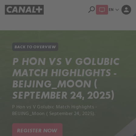
search
expand_more
person
EN
Library
Apple TV+
BACK TO OVERVIEW
P HON VS V GOLUBIC
MATCH HIGHLIGHTS -
BEIJING_MOON (
SEPTEMBER 24, 2025)
P Hon vs V Golubic Match Highlights -
BEIJING_Moon ( September 24, 2025).
REGISTER NOW