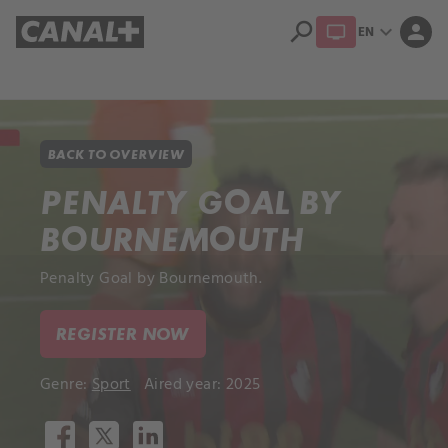
search
expand_more
person
EN
Library
Apple TV+
BACK TO OVERVIEW
PENALTY GOAL BY
BOURNEMOUTH
Penalty Goal by Bournemouth.
REGISTER NOW
Genre:
Sport
Aired year: 2025