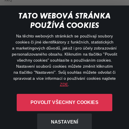
FAQ
My profile
TATO WEBOVÁ STRÁNKA
Important links
POUŽÍVÁ COOKIES
Na těchto webových stránkách se používají soubory
facebook
instagram
cookies či jiné identifikátory z funkčních, statistických
a marketingových důvodů, jakož i pro účely zobrazování
personalizovaného obsahu. Kliknutím na tlačítko "Povolit
youtube
všechny cookies" souhlasíte s používáním cookies.
Nastavení souborů cookies můžete změnit kliknutím
na tlačítko "Nastavení". Svůj souhlas můžete odvolat či
spravovat a více informací o používání cookies najdete
ZDE
.
Canal+ Luxembourg S. à r.l. se sídlem Rue Albert Borschette 4,
L-1246 Luxembourg R.C.S.
POVOLIT VŠECHNY COOKIES
Luxembourg: B 87.905
All rights reserved
NASTAVENÍ
©
2026