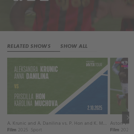
RELATED SHOWS
SHOW ALL
keyboard_arrow_right
A. Krunic and A. Danilina vs. P. Hon and K. Muchova Match Highlights - BEIJING_Capital Group Diamond ( October 02, 2025)
Film
2025
Sport
Film
2026