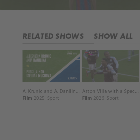
RELATED SHOWS
SHOW ALL
A. Krunic and A. Danilina vs. P. Hon and K. Muchova Match Highlights - BEIJING_Capital Group Diamond ( October 02, 2025)
Aston Villa with a Spectacular Goal vs. Nottingham Forest
Film
2025
Sport
Film
2026
Sport