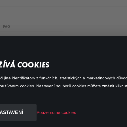
FAQ
My profile
Important links
ÍVÁ COOKIES
 jiné identifikátory z funkčních, statistických a marketingových dův
 používáním cookies. Nastavení souborů cookies můžete změnit kliknut
ASTAVENÍ
Pouze nutné cookies