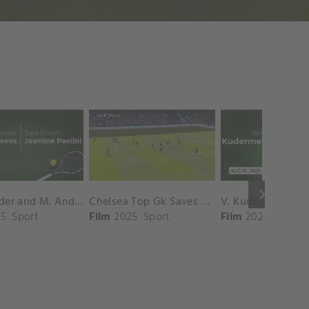
keyboard_arrow_right
D. Shnaider and M. Andreeva vs. S. Errani and J. Paolini Match Highlights - ROME_Campo Centrale ( May 16, 2025)
Chelsea Top Gk Saves vs. Crystal Palace
5
Sport
Film
2025
Sport
Film
2025
Sport