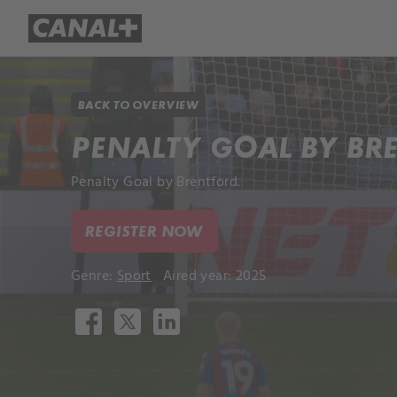
Library
Apple TV+
BACK TO OVERVIEW
PENALTY GOAL BY BR
Penalty Goal by Brentford.
REGISTER NOW
Genre:
Sport
Aired year: 2025