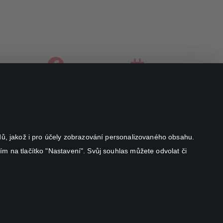
facebook
instagram
youtube
odů, jakož i pro účely zobrazování personalizovaného obsahu.
ím na tlačítko "Nastavení". Svůj souhlas můžete odvolat či
Canal+ Luxembourg S. à r.l. se sídlem Rue Albert Borschette 4,
L-1246 Luxembourg R.C.S.
Luxembourg: B 87.905
All rights reserved
©
2026