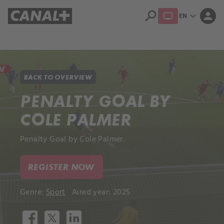
search
expand_more
person
EN
Library
Apple TV+
BACK TO OVERVIEW
PENALTY GOAL BY
COLE PALMER
Penalty Goal by Cole Palmer.
REGISTER NOW
Genre:
Sport
Aired year: 2025