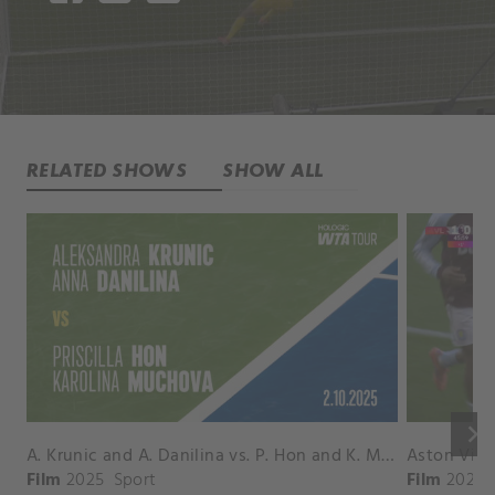
RELATED SHOWS
SHOW ALL
keyboard_arrow_right
A. Krunic and A. Danilina vs. P. Hon and K. Muchova Match Highlights - BEIJING_Capital Group Diamond ( October 02, 2025)
Film
2025
Sport
Film
2026