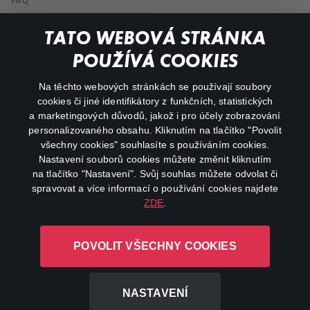
FAQ
My profile
TATO WEBOVÁ STRÁNKA
Important links
POUŽÍVÁ COOKIES
Na těchto webových stránkách se používají soubory
facebook
instagram
cookies či jiné identifikátory z funkčních, statistických
a marketingových důvodů, jakož i pro účely zobrazování
personalizovaného obsahu. Kliknutím na tlačítko "Povolit
youtube
všechny cookies" souhlasíte s používáním cookies.
Nastavení souborů cookies můžete změnit kliknutím
na tlačítko "Nastavení". Svůj souhlas můžete odvolat či
spravovat a více informací o používání cookies najdete
ZDE
.
Canal+ Luxembourg S. à r.l. se sídlem Rue Albert Borschette 4,
L-1246 Luxembourg R.C.S.
POVOLIT VŠECHNY COOKIES
Luxembourg: B 87.905
All rights reserved
NASTAVENÍ
©
2026