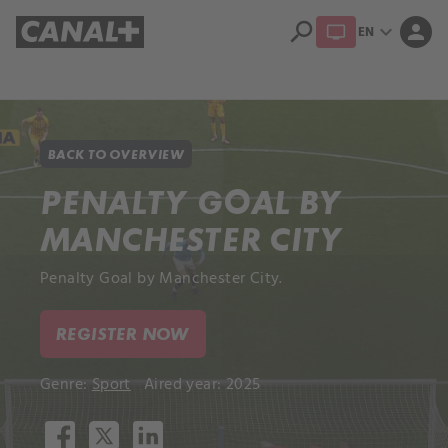
search
expand_more
person
EN
Library
Apple TV+
BACK TO OVERVIEW
PENALTY GOAL BY
MANCHESTER CITY
Penalty Goal by Manchester City.
REGISTER NOW
Genre:
Sport
Aired year: 2025