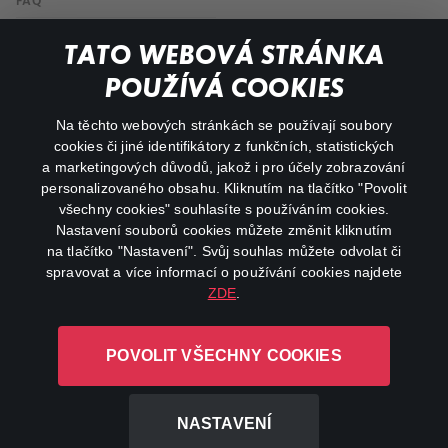
FAQ
My profile
TATO WEBOVÁ STRÁNKA
Important links
POUŽÍVÁ COOKIES
Na těchto webových stránkách se používají soubory
facebook
instagram
cookies či jiné identifikátory z funkčních, statistických
a marketingových důvodů, jakož i pro účely zobrazování
personalizovaného obsahu. Kliknutím na tlačítko "Povolit
youtube
všechny cookies" souhlasíte s používáním cookies.
Nastavení souborů cookies můžete změnit kliknutím
na tlačítko "Nastavení". Svůj souhlas můžete odvolat či
spravovat a více informací o používání cookies najdete
ZDE
.
Canal+ Luxembourg S. à r.l. se sídlem Rue Albert Borschette 4,
L-1246 Luxembourg R.C.S.
POVOLIT VŠECHNY COOKIES
Luxembourg: B 87.905
All rights reserved
NASTAVENÍ
©
2026