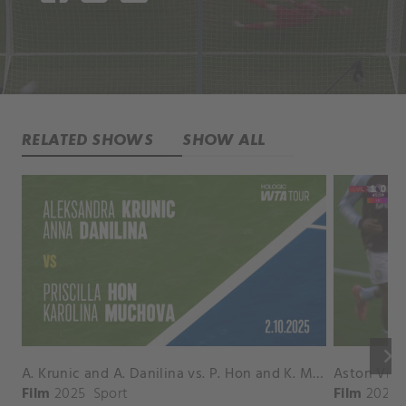
RELATED SHOWS
SHOW ALL
keyboard_arrow_right
A. Krunic and A. Danilina vs. P. Hon and K. Muchova Match Highlights - BEIJING_Capital Group Diamond ( October 02, 2025)
Film
2025
Sport
Film
2026