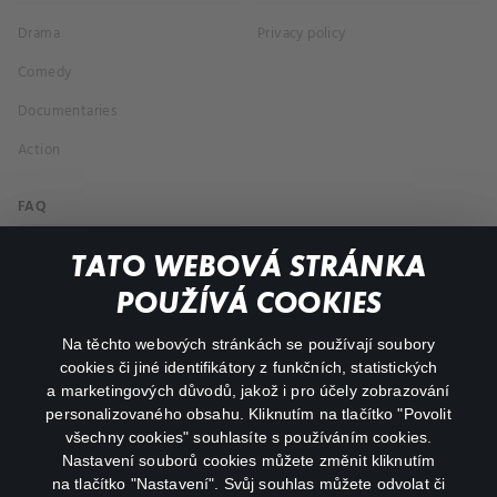
Drama
Privacy policy
Comedy
Documentaries
Action
FAQ
My profile
TATO WEBOVÁ STRÁNKA
Important links
POUŽÍVÁ COOKIES
Na těchto webových stránkách se používají soubory
facebook
instagram
cookies či jiné identifikátory z funkčních, statistických
a marketingových důvodů, jakož i pro účely zobrazování
personalizovaného obsahu. Kliknutím na tlačítko "Povolit
youtube
všechny cookies" souhlasíte s používáním cookies.
Nastavení souborů cookies můžete změnit kliknutím
na tlačítko "Nastavení". Svůj souhlas můžete odvolat či