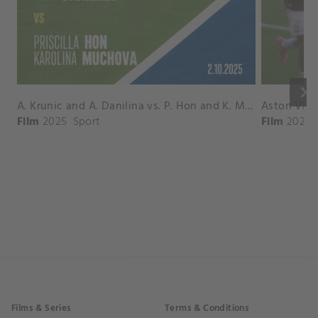
keyboard_arrow_right
A. Krunic and A. Danilina vs. P. Hon and K. Muchova Match Highlights - BEIJING_Capital Group Diamond ( October 02, 2025)
Film
2025
Sport
Film
2026
Films & Series
Terms & Conditions