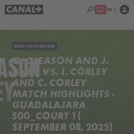
search
expand_more
person
EN
Library
Apple TV+
BACK TO OVERVIEW
Q. GLEASON AND J.
ANEY VS. I. CORLEY
AND C. CORLEY
MATCH HIGHLIGHTS -
GUADALAJARA
500_COURT 1 (
SEPTEMBER 08, 2025)