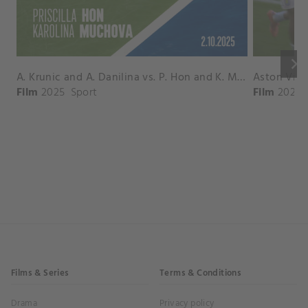
keyboard_arrow_right
A. Krunic and A. Danilina vs. P. Hon and K. Muchova Match Highlights - BEIJING_Capital Group Diamond ( October 02, 2025)
Film
2025
Sport
Film
2026
Films & Series
Terms & Conditions
Drama
Privacy policy