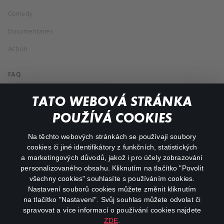
Comedy
Documentaries
Action
FAQ
My profile
TATO WEBOVÁ STRÁNKA
Important links
POUŽÍVÁ COOKIES
Na těchto webových stránkách se používají soubory
facebook
instagram
cookies či jiné identifikátory z funkčních, statistických
a marketingových důvodů, jakož i pro účely zobrazování
personalizovaného obsahu. Kliknutím na tlačítko "Povolit
youtube
všechny cookies" souhlasíte s používáním cookies.
Nastavení souborů cookies můžete změnit kliknutím
na tlačítko "Nastavení". Svůj souhlas můžete odvolat či
spravovat a více informací o používání cookies najdete
ZDE
.