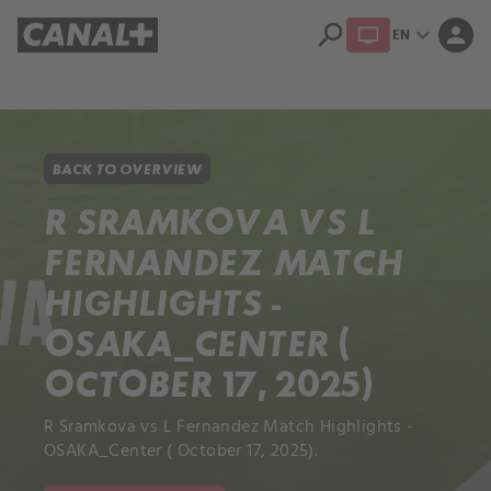
search
expand_more
person
EN
Library
Apple TV+
BACK TO OVERVIEW
R SRAMKOVA VS L
FERNANDEZ MATCH
HIGHLIGHTS -
OSAKA_CENTER (
OCTOBER 17, 2025)
R Sramkova vs L Fernandez Match Highlights -
OSAKA_Center ( October 17, 2025).