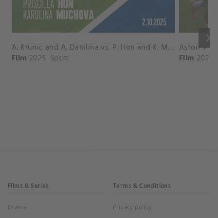
keyboard_arrow_right
A. Krunic and A. Danilina vs. P. Hon and K. Muchova Match Highlights - BEIJING_Capital Group Diamond ( October 02, 2025)
Film
2025
Sport
Film
2026
Films & Series
Terms & Conditions
Drama
Privacy policy