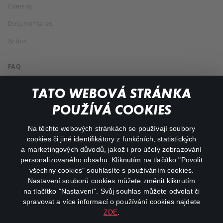
Comedy
Documentaries
Action
FAQ
My profile
TATO WEBOVÁ STRÁNKA
Important links
POUŽÍVÁ COOKIES
Na těchto webových stránkách se používají soubory
facebook
instagram
cookies či jiné identifikátory z funkčních, statistických
a marketingových důvodů, jakož i pro účely zobrazování
personalizovaného obsahu. Kliknutím na tlačítko "Povolit
youtube
všechny cookies" souhlasíte s používáním cookies.
Nastavení souborů cookies můžete změnit kliknutím
na tlačítko "Nastavení". Svůj souhlas můžete odvolat či
spravovat a více informací o používání cookies najdete
ZDE
.