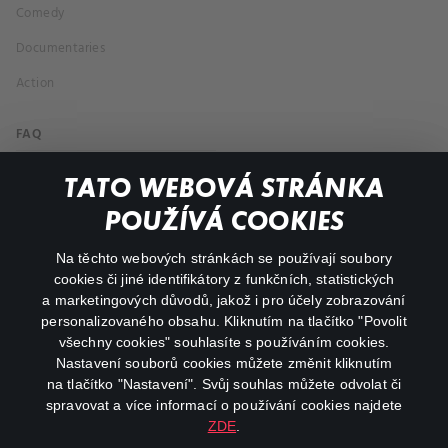
Comedy
Documentaries
Action
FAQ
My profile
TATO WEBOVÁ STRÁNKA
Important links
POUŽÍVÁ COOKIES
Na těchto webových stránkách se používají soubory
facebook
instagram
cookies či jiné identifikátory z funkčních, statistických
a marketingových důvodů, jakož i pro účely zobrazování
personalizovaného obsahu. Kliknutím na tlačítko "Povolit
youtube
všechny cookies" souhlasíte s používáním cookies.
Nastavení souborů cookies můžete změnit kliknutím
na tlačítko "Nastavení". Svůj souhlas můžete odvolat či
spravovat a více informací o používání cookies najdete
ZDE
.