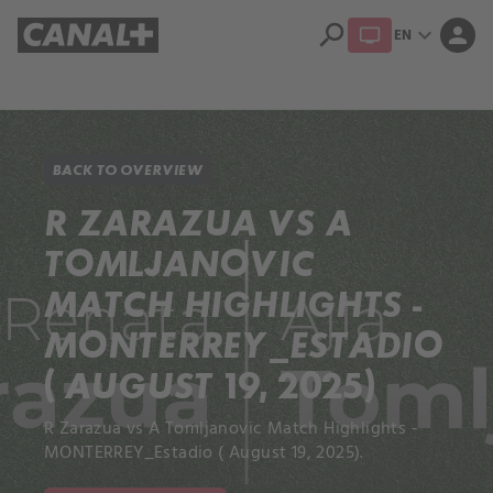
search
expand_more
person
EN
Library
Apple TV+
BACK TO OVERVIEW
R ZARAZUA VS A
TOMLJANOVIC
MATCH HIGHLIGHTS -
MONTERREY_ESTADIO
( AUGUST 19, 2025)
R Zarazua vs A Tomljanovic Match Highlights -
MONTERREY_Estadio ( August 19, 2025).