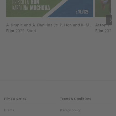
keyboard_arrow_right
A. Krunic and A. Danilina vs. P. Hon and K. Muchova Match Highlights - BEIJING_Capital Group Diamond ( October 02, 2025)
Film
2025
Sport
Film
2026
Films & Series
Terms & Conditions
Drama
Privacy policy