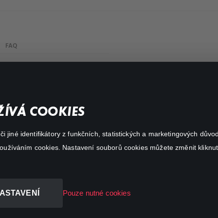
FAQ
My profile
Important links
ÍVÁ COOKIES
 jiné identifikátory z funkčních, statistických a marketingových dův
 používáním cookies. Nastavení souborů cookies můžete změnit kliknut
ASTAVENÍ
Pouze nutné cookies