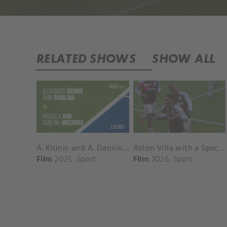
RELATED SHOWS
SHOW ALL
A. Krunic and A. Danilina vs. P. Hon and K. Muchova Match Highlights - BEIJING_Capital Group Diamond ( October 02, 2025)
Aston Villa with a Spectacular Goal vs. Nottingham Forest
Film
2025
Sport
Film
2026
Sport