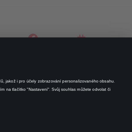
facebook
instagram
youtube
odů, jakož i pro účely zobrazování personalizovaného obsahu.
ím na tlačítko "Nastavení". Svůj souhlas můžete odvolat či
Canal+ Luxembourg S. à r.l. se sídlem Rue Albert Borschette 4,
L-1246 Luxembourg R.C.S.
Luxembourg: B 87.905
All rights reserved
©
2026