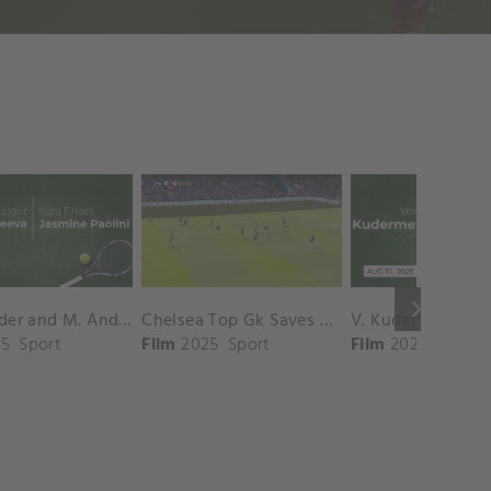
keyboard_arrow_right
D. Shnaider and M. Andreeva vs. S. Errani and J. Paolini Match Highlights - ROME_Campo Centrale ( May 16, 2025)
Chelsea Top Gk Saves vs. Crystal Palace
5
Sport
Film
2025
Sport
Film
2025
Sport