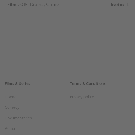
Film
2015
Drama
,
Crime
Series
Dr
Films & Series
Terms & Conditions
Drama
Privacy policy
Comedy
Documentaries
Action