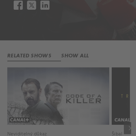
RELATED SHOWS
SHOW ALL
keyboard_arrow_right
Neviditelný důkaz
Šibal