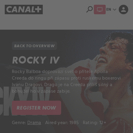
search
expand_more
person
EN
Library
Apple TV+
BACK TO OVERVIEW
ROCKY IV
Rocky Balboa doprovází svého přítele Apolla
Creeda do ringu při zápasu proti ruskému boxerovi
Ivanu Dragovi. Drago je na Creeda příliš silný a
bohužel ho v zápase zabije.
REGISTER NOW
Genre:
Drama
Aired year: 1985
Rating: 12+