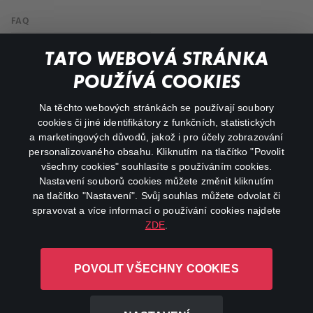
FAQ
My profile
TATO WEBOVÁ STRÁNKA
Important links
POUŽÍVÁ COOKIES
Na těchto webových stránkách se používají soubory
facebook
instagram
cookies či jiné identifikátory z funkčních, statistických
a marketingových důvodů, jakož i pro účely zobrazování
personalizovaného obsahu. Kliknutím na tlačítko "Povolit
youtube
všechny cookies" souhlasíte s používáním cookies.
Nastavení souborů cookies můžete změnit kliknutím
na tlačítko "Nastavení". Svůj souhlas můžete odvolat či
spravovat a více informací o používání cookies najdete
ZDE
.
Canal+ Luxembourg S. à r.l. se sídlem Rue Albert Borschette 4,
L-1246 Luxembourg R.C.S.
POVOLIT VŠECHNY COOKIES
Luxembourg: B 87.905
All rights reserved