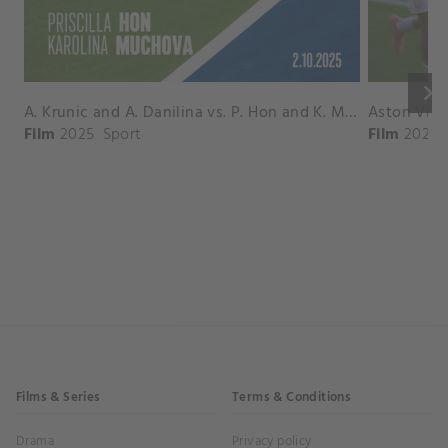
keyboard_arrow_right
A. Krunic and A. Danilina vs. P. Hon and K. Muchova Match Highlights - BEIJING_Capital Group Diamond ( October 02, 2025)
Film
2025
Sport
Film
2026
Films & Series
Terms & Conditions
Drama
Privacy policy