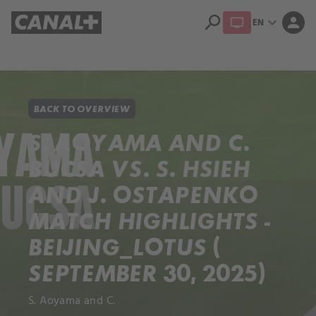
search
expand_more
person
EN
Library
Apple TV
BACK TO OVERVIEW
S. AOYAMA AND C.
BUCSA VS. S. HSIEH
AND J. OSTAPENKO
MATCH HIGHLIGHTS -
BEIJING_LOTUS (
SEPTEMBER 30, 2025)
S. Aoyama and C.