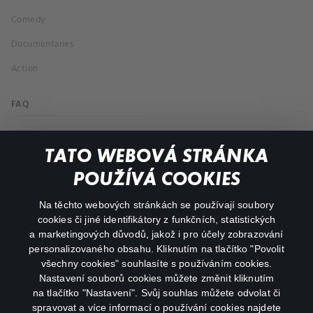
Comedy
Documentaries
Action
FAQ
My profile
TATO WEBOVÁ STRÁNKA
Important links
POUŽÍVÁ COOKIES
Na těchto webových stránkách se používají soubory
facebook
instagram
cookies či jiné identifikátory z funkčních, statistických
a marketingových důvodů, jakož i pro účely zobrazování
personalizovaného obsahu. Kliknutím na tlačítko "Povolit
youtube
všechny cookies" souhlasíte s používáním cookies.
Nastavení souborů cookies můžete změnit kliknutím
na tlačítko "Nastavení". Svůj souhlas můžete odvolat či
spravovat a více informací o používání cookies najdete