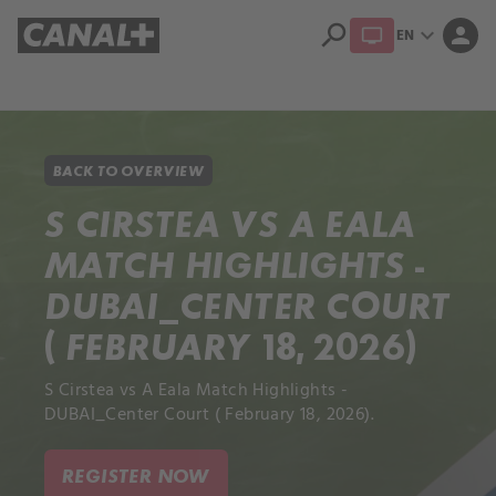
search
expand_more
person
EN
Library
Apple TV+
BACK TO OVERVIEW
S CIRSTEA VS A EALA
MATCH HIGHLIGHTS -
DUBAI_CENTER COURT
( FEBRUARY 18, 2026)
S Cirstea vs A Eala Match Highlights -
DUBAI_Center Court ( February 18, 2026).
REGISTER NOW