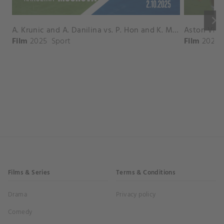
keyboard_arrow_right
A. Krunic and A. Danilina vs. P. Hon and K. Muchova Match Highlights - BEIJING_Capital Group Diamond ( October 02, 2025)
Film
2025
Sport
Film
2026
Films & Series
Terms & Conditions
Drama
Privacy policy
Comedy