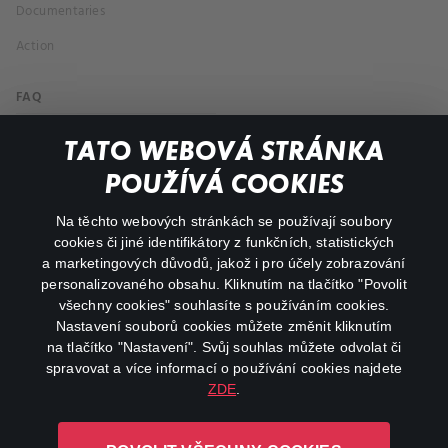
Documentaries
Action
FAQ
My profile
TATO WEBOVÁ STRÁNKA
Important links
POUŽÍVÁ COOKIES
Na těchto webových stránkách se používají soubory
facebook
instagram
cookies či jiné identifikátory z funkčních, statistických
a marketingových důvodů, jakož i pro účely zobrazování
personalizovaného obsahu. Kliknutím na tlačítko "Povolit
youtube
všechny cookies" souhlasíte s používáním cookies.
Nastavení souborů cookies můžete změnit kliknutím
na tlačítko "Nastavení". Svůj souhlas můžete odvolat či
spravovat a více informací o používání cookies najdete
ZDE
.
Canal+ Luxembourg S. à r.l. se sídlem Rue Albert Borschette 4,