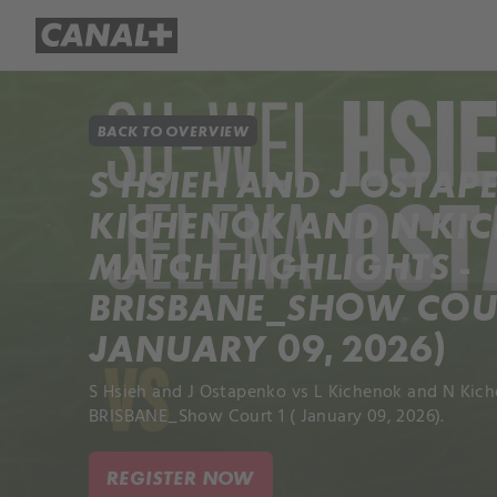
Library
Apple TV+
BACK TO OVERVIEW
S HSIEH AND J OSTAP
KICHENOK AND N KI
MATCH HIGHLIGHTS -
BRISBANE_SHOW COUR
JANUARY 09, 2026)
S Hsieh and J Ostapenko vs L Kichenok and N Kich
BRISBANE_Show Court 1 ( January 09, 2026).
REGISTER NOW