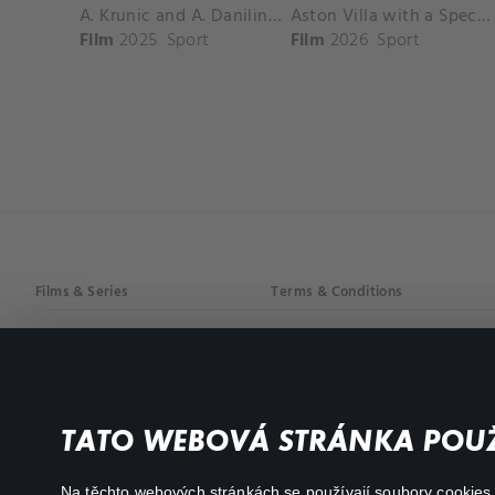
A. Krunic and A. Danilina vs. P. Hon and K. Muchova Match Highlights - BEIJING_Capital Group Diamond ( October 02, 2025)
Aston Villa with a Spectacular Goal vs. Nottingham Forest
Film
2025
Sport
Film
2026
Sport
Films & Series
Terms & Conditions
Drama
Privacy policy
Comedy
Documentaries
TATO WEBOVÁ STRÁNKA POUŽ
Action
Na těchto webových stránkách se používají soubory cookies či