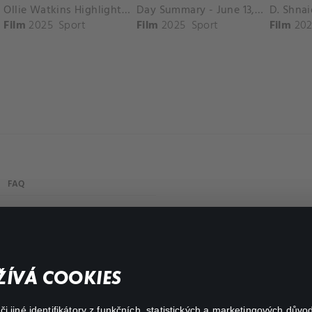
Ollie Watkins Highlights vs. Southampton
Day Summary - June 13, 2025
Film
2025
Sport
Film
2025
Sport
Film
202
FAQ
My profile
Important links
ÍVÁ COOKIES
 jiné identifikátory z funkčních, statistických a marketingových dův