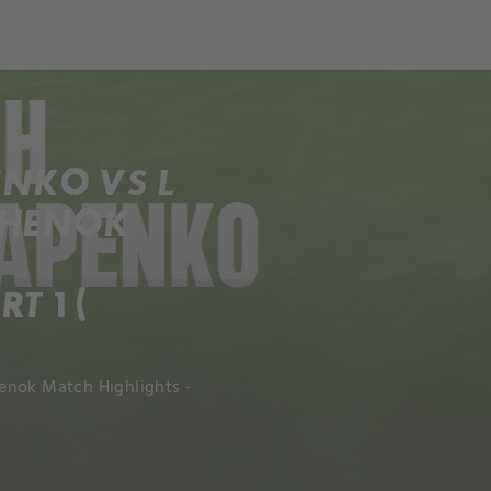
ENKO VS L
CHENOK
T 1 (
enok Match Highlights -