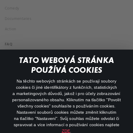
Comedy
Documentaries
Action
FAQ
My profile
TATO WEBOVÁ STRÁNKA
Important links
POUŽÍVÁ COOKIES
Na těchto webových stránkách se používají soubory
facebook
instagram
cookies či jiné identifikátory z funkčních, statistických
a marketingových důvodů, jakož i pro účely zobrazování
personalizovaného obsahu. Kliknutím na tlačítko "Povolit
youtube
všechny cookies" souhlasíte s používáním cookies.
Nastavení souborů cookies můžete změnit kliknutím
na tlačítko "Nastavení". Svůj souhlas můžete odvolat či
spravovat a více informací o používání cookies najdete
ZDE
.