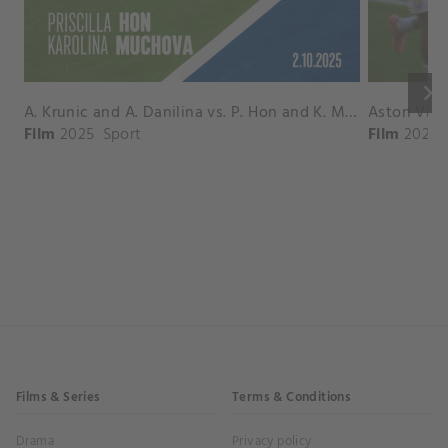
keyboard_arrow_right
A. Krunic and A. Danilina vs. P. Hon and K. Muchova Match Highlights - BEIJING_Capital Group Diamond ( October 02, 2025)
Film
2025
Sport
Film
2026
Films & Series
Terms & Conditions
Drama
Privacy policy