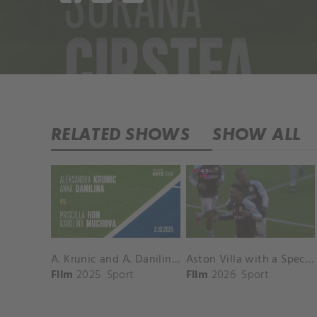
RELATED SHOWS
SHOW ALL
A. Krunic and A. Danilina vs. P. Hon and K. Muchova Match Highlights - BEIJING_Capital Group Diamond ( October 02, 2025)
Aston Villa with a Spectacular Goal vs. Nottingham Forest
Film
2025
Sport
Film
2026
Sport