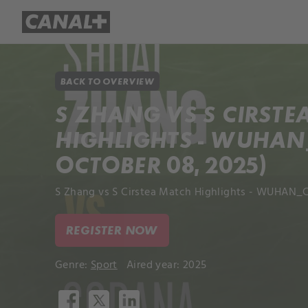
Library
Apple TV+
BACK TO OVERVIEW
S ZHANG VS S CIRSTE
HIGHLIGHTS - WUHAN_
OCTOBER 08, 2025)
S Zhang vs S Cirstea Match Highlights - WUHAN_C
REGISTER NOW
Genre:
Sport
Aired year: 2025