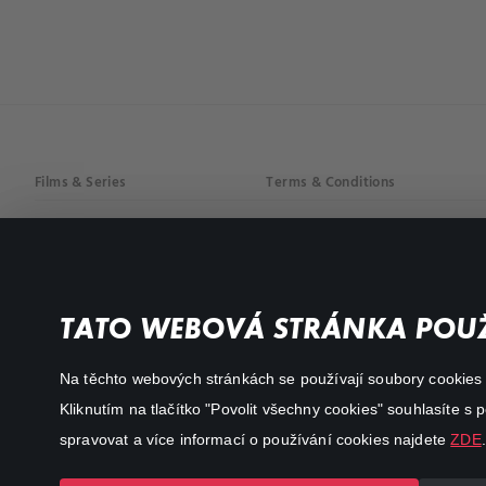
Films & Series
Terms & Conditions
Drama
Privacy policy
Comedy
Documentaries
TATO WEBOVÁ STRÁNKA POUŽ
Action
Na těchto webových stránkách se používají soubory cookies či
Kliknutím na tlačítko "Povolit všechny cookies" souhlasíte s
spravovat a více informací o používání cookies najdete
ZDE
.