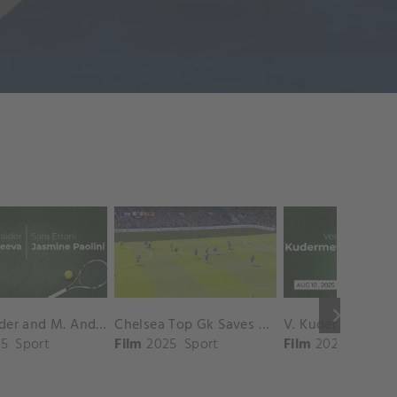
keyboard_arrow_right
D. Shnaider and M. Andreeva vs. S. Errani and J. Paolini Match Highlights - ROME_Campo Centrale ( May 16, 2025)
Chelsea Top Gk Saves vs. Crystal Palace
5
Sport
Film
2025
Sport
Film
2025
Sport