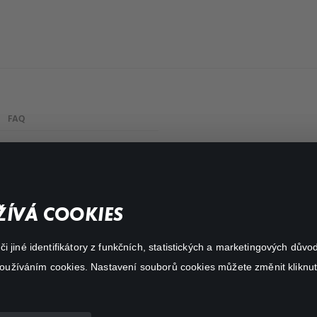
FAQ
My profile
Important links
ÍVÁ COOKIES
 jiné identifikátory z funkčních, statistických a marketingových dův
 používáním cookies. Nastavení souborů cookies můžete změnit kliknut