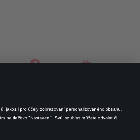
facebook
instagram
youtube
odů, jakož i pro účely zobrazování personalizovaného obsahu.
ím na tlačítko "Nastavení". Svůj souhlas můžete odvolat či
Canal+ Luxembourg S. à r.l. se sídlem Rue Albert Borschette 4,
L-1246 Luxembourg R.C.S.
Luxembourg: B 87.905