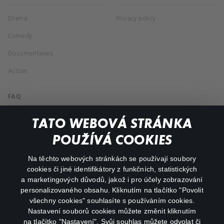
Drama
Privacy policy
Comedy
Documentaries
Action
FAQ
My profile
TATO WEBOVÁ STRÁNKA
Important links
POUŽÍVÁ COOKIES
Na těchto webových stránkách se používají soubory
facebook
instagram
cookies či jiné identifikátory z funkčních, statistických
a marketingových důvodů, jakož i pro účely zobrazování
personalizovaného obsahu. Kliknutím na tlačítko "Povolit
youtube
všechny cookies" souhlasíte s používáním cookies.
Nastavení souborů cookies můžete změnit kliknutím
na tlačítko "Nastavení". Svůj souhlas můžete odvolat či