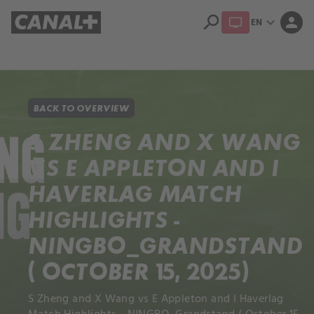
search
expand_more
person
EN
Library
Apple TV+
BACK TO OVERVIEW
S ZHENG AND X WANG
VS E APPLETON AND I
HAVERLAG MATCH
HIGHLIGHTS -
NINGBO_GRANDSTAND
( OCTOBER 15, 2025)
S Zheng and X Wang vs E Appleton and I Haverlag