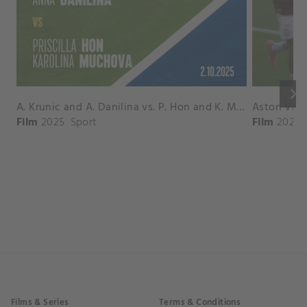
keyboard_arrow_right
A. Krunic and A. Danilina vs. P. Hon and K. Muchova Match Highlights - BEIJING_Capital Group Diamond ( October 02, 2025)
Film
2025
Sport
Film
2026
Films & Series
Terms & Conditions