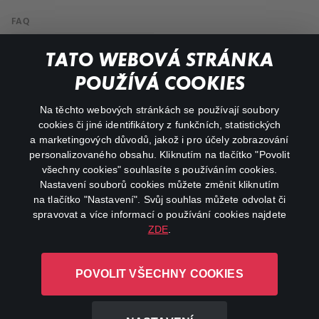
FAQ
My profile
TATO WEBOVÁ STRÁNKA
Important links
POUŽÍVÁ COOKIES
Na těchto webových stránkách se používají soubory
facebook
instagram
cookies či jiné identifikátory z funkčních, statistických
a marketingových důvodů, jakož i pro účely zobrazování
personalizovaného obsahu. Kliknutím na tlačítko "Povolit
youtube
všechny cookies" souhlasíte s používáním cookies.
Nastavení souborů cookies můžete změnit kliknutím
na tlačítko "Nastavení". Svůj souhlas můžete odvolat či
spravovat a více informací o používání cookies najdete
ZDE
.
Canal+ Luxembourg S. à r.l. se sídlem Rue Albert Borschette 4,
L-1246 Luxembourg R.C.S.
POVOLIT VŠECHNY COOKIES
Luxembourg: B 87.905
All rights reserved