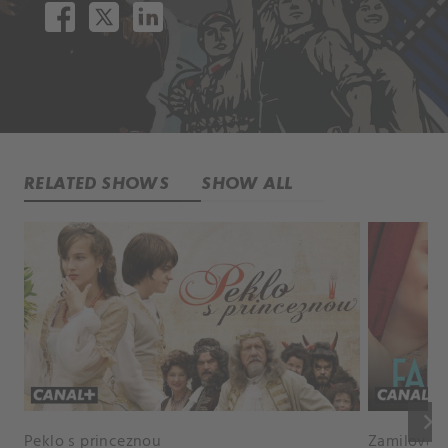
RELATED SHOWS
SHOW ALL
keyboard_arrow_right
Peklo s princeznou
Zamilovaný