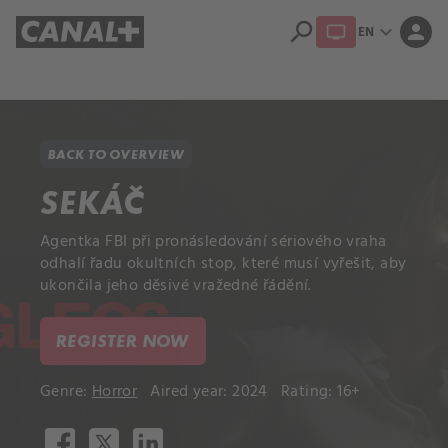
search
expand_more
person
EN
Library
Apple TV+
BACK TO OVERVIEW
SEKÁČ
Agentka FBI při pronásledování sériového vraha
odhalí řadu okultních stop, které musí vyřešit, aby
ukončila jeho děsivé vražedné řádění.
REGISTER NOW
Genre:
Horror
Aired year: 2024
Rating: 16+