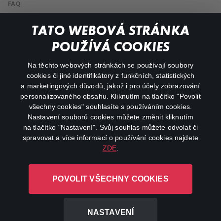
FAQ
My profile
TATO WEBOVÁ STRÁNKA
Important links
POUŽÍVÁ COOKIES
Na těchto webových stránkách se používají soubory
facebook
instagram
cookies či jiné identifikátory z funkčních, statistických
a marketingových důvodů, jakož i pro účely zobrazování
personalizovaného obsahu. Kliknutím na tlačítko "Povolit
youtube
všechny cookies" souhlasíte s používáním cookies.
Nastavení souborů cookies můžete změnit kliknutím
na tlačítko "Nastavení". Svůj souhlas můžete odvolat či
spravovat a více informací o používání cookies najdete
ZDE
.
Canal+ Luxembourg S. à r.l. se sídlem Rue Albert Borschette 4,
L-1246 Luxembourg R.C.S.
POVOLIT VŠECHNY COOKIES
Luxembourg: B 87.905
All rights reserved
NASTAVENÍ
©
2026