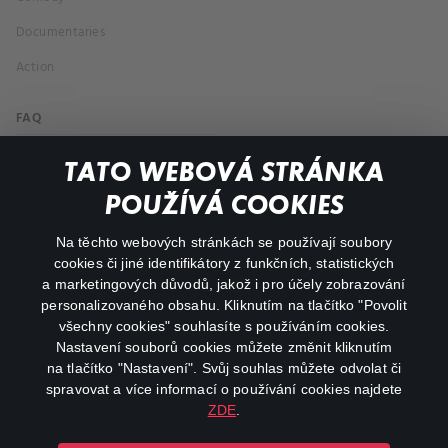
Documentaries
Action
FAQ
My profile
TATO WEBOVÁ STRÁNKA
Important links
POUŽÍVÁ COOKIES
Na těchto webových stránkách se používají soubory
facebook
instagram
cookies či jiné identifikátory z funkčních, statistických
a marketingových důvodů, jakož i pro účely zobrazování
personalizovaného obsahu. Kliknutím na tlačítko "Povolit
youtube
všechny cookies" souhlasíte s používáním cookies.
Nastavení souborů cookies můžete změnit kliknutím
na tlačítko "Nastavení". Svůj souhlas můžete odvolat či
spravovat a více informací o používání cookies najdete
ZDE
.