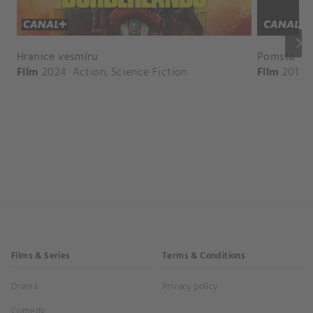
keyboard_arrow_right
Hranice vesmíru
Pomsta
Film
2024
Action
,
Science Fiction
Film
2017
Films & Series
Terms & Conditions
Drama
Privacy policy
Comedy