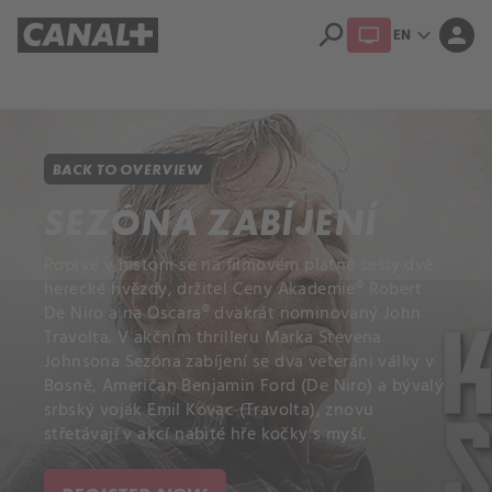
search
expand_more
person
EN
Library
Apple TV+
BACK TO OVERVIEW
SEZÓNA ZABÍJENÍ
Poprvé v historii se na filmovém plátně sešly dvě
herecké hvězdy, držitel Ceny Akademie® Robert
De Niro a na Oscara® dvakrát nominovaný John
Travolta. V akčním thrilleru Marka Stevena
Johnsona Sezóna zabíjení se dva veteráni války v
Bosně, Američan Benjamin Ford (De Niro) a bývalý
srbský voják Emil Kovac (Travolta), znovu
střetávají v akcí nabité hře kočky s myší.