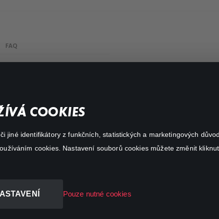
FAQ
My profile
Important links
ÍVÁ COOKIES
 jiné identifikátory z funkčních, statistických a marketingových dův
 používáním cookies. Nastavení souborů cookies můžete změnit kliknut
ASTAVENÍ
Pouze nutné cookies