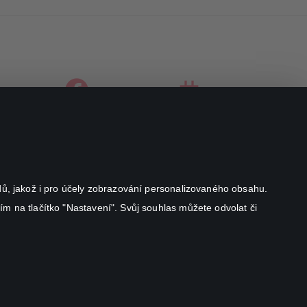
facebook
instagram
youtube
odů, jakož i pro účely zobrazování personalizovaného obsahu.
ím na tlačítko "Nastavení". Svůj souhlas můžete odvolat či
Canal+ Luxembourg S. à r.l. se sídlem Rue Albert Borschette 4,
L-1246 Luxembourg R.C.S.
Luxembourg: B 87.905
All rights reserved
©
2026