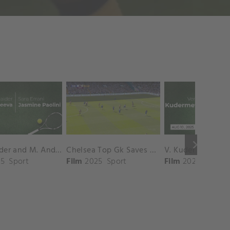
keyboard_arrow_right
D. Shnaider and M. Andreeva vs. S. Errani and J. Paolini Match Highlights - ROME_Campo Centrale ( May 16, 2025)
Chelsea Top Gk Saves vs. Crystal Palace
5
Sport
Film
2025
Sport
Film
2025
Sport