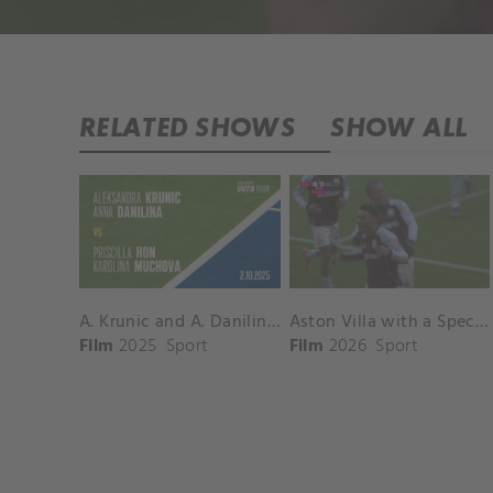
RELATED SHOWS
SHOW ALL
A. Krunic and A. Danilina vs. P. Hon and K. Muchova Match Highlights - BEIJING_Capital Group Diamond ( October 02, 2025)
Aston Villa with a Spectacular Goal vs. Nottingham Forest
Film
2025
Sport
Film
2026
Sport