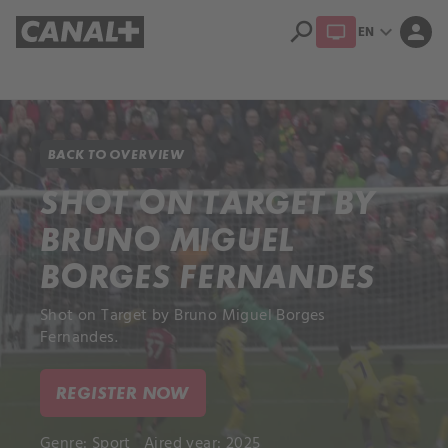
search
expand_more
person
EN
Library
Apple TV+
BACK TO OVERVIEW
SHOT ON TARGET BY
BRUNO MIGUEL
BORGES FERNANDES
Shot on Target by Bruno Miguel Borges
Fernandes.
REGISTER NOW
Genre:
Sport
Aired year: 2025