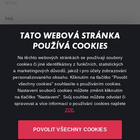
Action
FAQ
My profile
TATO WEBOVÁ STRÁNKA
Important links
POUŽÍVÁ COOKIES
Na těchto webových stránkách se používají soubory
facebook
instagram
cookies či jiné identifikátory z funkčních, statistických
a marketingových důvodů, jakož i pro účely zobrazování
personalizovaného obsahu. Kliknutím na tlačítko "Povolit
youtube
všechny cookies" souhlasíte s používáním cookies.
Nastavení souborů cookies můžete změnit kliknutím
na tlačítko "Nastavení". Svůj souhlas můžete odvolat či
spravovat a více informací o používání cookies najdete
ZDE
.
Canal+ Luxembourg S. à r.l. se sídlem Rue Albert Borschette 4,
L-1246 Luxembourg R.C.S.
POVOLIT VŠECHNY COOKIES
Luxembourg: B 87.905