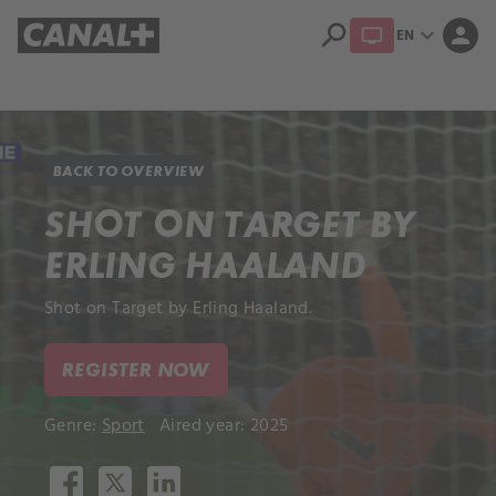
search
expand_more
person
EN
Library
Apple TV+
BACK TO OVERVIEW
SHOT ON TARGET BY
ERLING HAALAND
Shot on Target by Erling Haaland.
REGISTER NOW
Genre:
Sport
Aired year: 2025