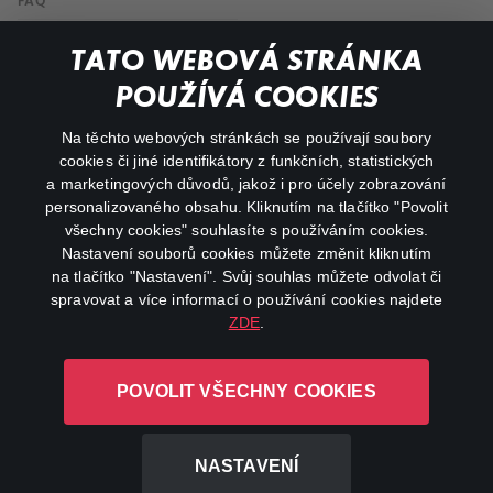
FAQ
My profile
TATO WEBOVÁ STRÁNKA
Important links
POUŽÍVÁ COOKIES
Na těchto webových stránkách se používají soubory
facebook
instagram
cookies či jiné identifikátory z funkčních, statistických
a marketingových důvodů, jakož i pro účely zobrazování
personalizovaného obsahu. Kliknutím na tlačítko "Povolit
youtube
všechny cookies" souhlasíte s používáním cookies.
Nastavení souborů cookies můžete změnit kliknutím
na tlačítko "Nastavení". Svůj souhlas můžete odvolat či
spravovat a více informací o používání cookies najdete
ZDE
.
Canal+ Luxembourg S. à r.l. se sídlem Rue Albert Borschette 4,
L-1246 Luxembourg R.C.S.
POVOLIT VŠECHNY COOKIES
Luxembourg: B 87.905
All rights reserved
NASTAVENÍ
©
2026