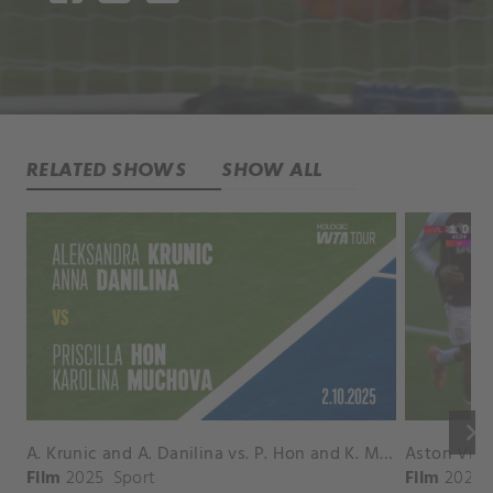
RELATED SHOWS
SHOW ALL
keyboard_arrow_right
A. Krunic and A. Danilina vs. P. Hon and K. Muchova Match Highlights - BEIJING_Capital Group Diamond ( October 02, 2025)
Film
2025
Sport
Film
2026