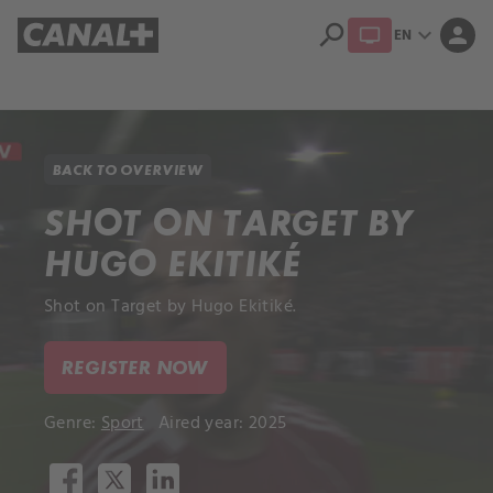
search
expand_more
person
EN
Library
Apple TV+
BACK TO OVERVIEW
SHOT ON TARGET BY
HUGO EKITIKÉ
Shot on Target by Hugo Ekitiké.
REGISTER NOW
Genre:
Sport
Aired year: 2025