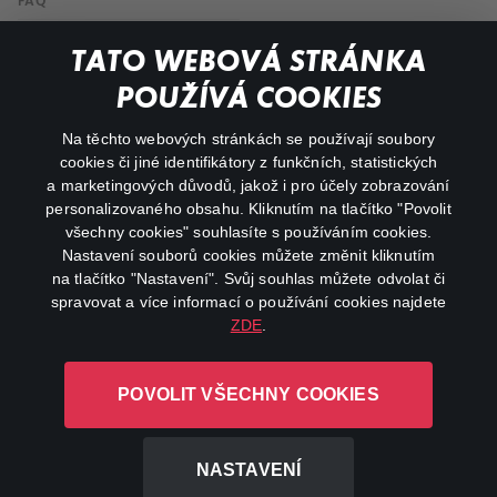
FAQ
My profile
TATO WEBOVÁ STRÁNKA
Important links
POUŽÍVÁ COOKIES
Na těchto webových stránkách se používají soubory
facebook
instagram
cookies či jiné identifikátory z funkčních, statistických
a marketingových důvodů, jakož i pro účely zobrazování
personalizovaného obsahu. Kliknutím na tlačítko "Povolit
youtube
všechny cookies" souhlasíte s používáním cookies.
Nastavení souborů cookies můžete změnit kliknutím
na tlačítko "Nastavení". Svůj souhlas můžete odvolat či
spravovat a více informací o používání cookies najdete
ZDE
.
Canal+ Luxembourg S. à r.l. se sídlem Rue Albert Borschette 4,
L-1246 Luxembourg R.C.S.
POVOLIT VŠECHNY COOKIES
Luxembourg: B 87.905
All rights reserved
NASTAVENÍ
©
2026