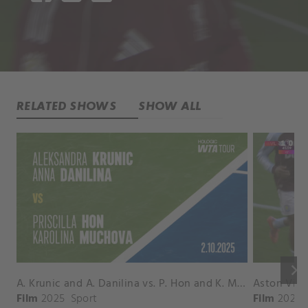
RELATED SHOWS
SHOW ALL
keyboard_arrow_right
A. Krunic and A. Danilina vs. P. Hon and K. Muchova Match Highlights - BEIJING_Capital Group Diamond ( October 02, 2025)
Film
2025
Sport
Film
2026