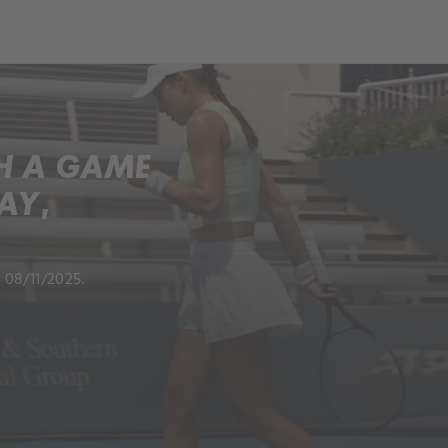
H A GAME
AY,
 08/11/2025.