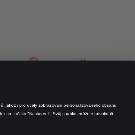
facebook
instagram
youtube
odů, jakož i pro účely zobrazování personalizovaného obsahu.
ím na tlačítko "Nastavení". Svůj souhlas můžete odvolat či
Canal+ Luxembourg S. à r.l. se sídlem Rue Albert Borschette 4,
L-1246 Luxembourg R.C.S.
Luxembourg: B 87.905