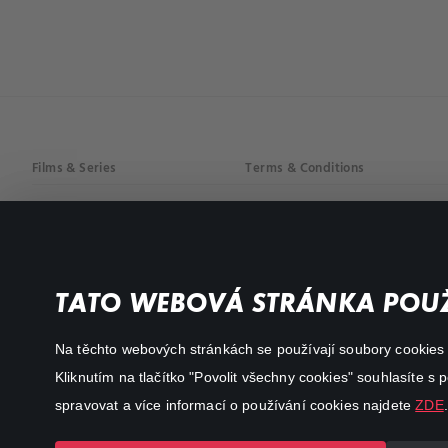
Films & Series
Terms & Conditions
Drama
Privacy policy
Comedy
Documentaries
TATO WEBOVÁ STRÁNKA POUŽ
Action
Na těchto webových stránkách se používají soubory cookies či
Kliknutím na tlačítko "Povolit všechny cookies" souhlasíte s
spravovat a více informací o používání cookies najdete
ZDE
.