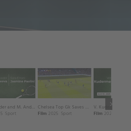
keyboard_arrow_right
D. Shnaider and M. Andreeva vs. S. Errani and J. Paolini Match Highlights - ROME_Campo Centrale ( May 16, 2025)
Chelsea Top Gk Saves vs. Crystal Palace
5
Sport
Film
2025
Sport
Film
2025
Sport