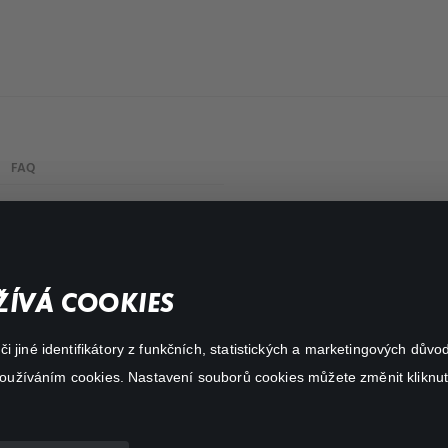
FAQ
My profile
Important links
ÍVÁ COOKIES
 jiné identifikátory z funkčních, statistických a marketingových dův
 používáním cookies. Nastavení souborů cookies můžete změnit kliknut