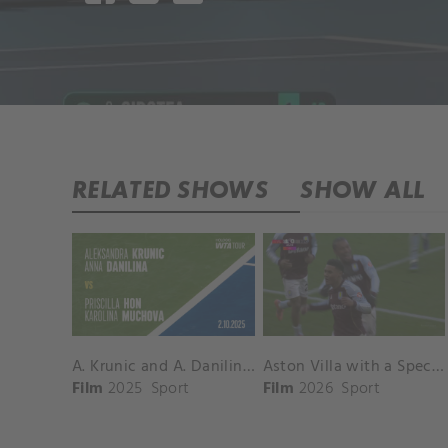
RELATED SHOWS
SHOW ALL
A. Krunic and A. Danilina vs. P. Hon and K. Muchova Match Highlights - BEIJING_Capital Group Diamond ( October 02, 2025)
Aston Villa with a Spectacular Goal vs. Nottingham Forest
Film
2025
Sport
Film
2026
Sport