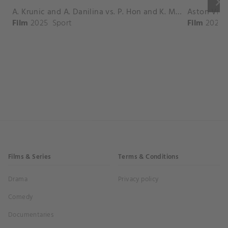
keyboard_arrow_right
A. Krunic and A. Danilina vs. P. Hon and K. Muchova Match Highlights - BEIJING_Capital Group Diamond ( October 02, 2025)
Film
2025
Sport
Film
2026
Films & Series
Terms & Conditions
Drama
Privacy policy
Comedy
Documentaries