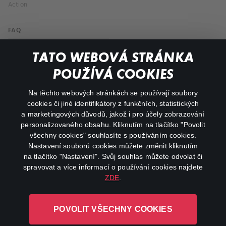
Action
FAQ
My profile
TATO WEBOVÁ STRÁNKA
Important links
POUŽÍVÁ COOKIES
Na těchto webových stránkách se používají soubory
facebook
instagram
cookies či jiné identifikátory z funkčních, statistických
a marketingových důvodů, jakož i pro účely zobrazování
personalizovaného obsahu. Kliknutím na tlačítko "Povolit
youtube
všechny cookies" souhlasíte s používáním cookies.
Nastavení souborů cookies můžete změnit kliknutím
na tlačítko "Nastavení". Svůj souhlas můžete odvolat či
spravovat a více informací o používání cookies najdete
ZDE
.
Canal+ Luxembourg S. à r.l. se sídlem Rue Albert Borschette 4,
L-1246 Luxembourg R.C.S.
POVOLIT VŠECHNY COOKIES
Luxembourg: B 87.905