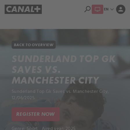
search
expand_more
person
EN
Library
Apple TV+
BACK TO OVERVIEW
SUNDERLAND TOP GK
SAVES VS.
MANCHESTER CITY
Sunderland Top Gk Saves vs. Manchester City,
12/06/2025.
REGISTER NOW
Genre:
Sport
Aired year: 2025