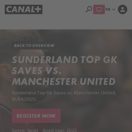
search
expand_more
person
EN
Library
Apple TV+
BACK TO OVERVIEW
SUNDERLAND TOP GK
SAVES VS.
MANCHESTER UNITED
Sunderland Top Gk Saves vs. Manchester United,
10/04/2025.
REGISTER NOW
Genre:
Sport
Aired year: 2025