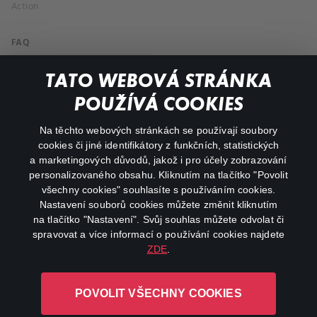
Action
FAQ
My profile
TATO WEBOVÁ STRÁNKA
Important links
POUŽÍVÁ COOKIES
Na těchto webových stránkách se používají soubory
facebook
instagram
cookies či jiné identifikátory z funkčních, statistických
a marketingových důvodů, jakož i pro účely zobrazování
personalizovaného obsahu. Kliknutím na tlačítko "Povolit
youtube
všechny cookies" souhlasíte s používáním cookies.
Nastavení souborů cookies můžete změnit kliknutím
na tlačítko "Nastavení". Svůj souhlas můžete odvolat či
spravovat a více informací o používání cookies najdete
ZDE
.
Canal+ Luxembourg S. à r.l. se sídlem Rue Albert Borschette 4,
L-1246 Luxembourg R.C.S.
POVOLIT VŠECHNY COOKIES
Luxembourg: B 87.905