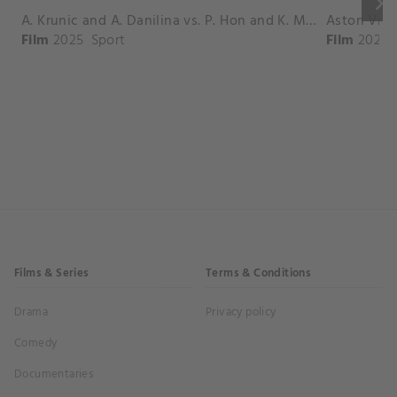
keyboard_arrow_right
A. Krunic and A. Danilina vs. P. Hon and K. Muchova Match Highlights - BEIJING_Capital Group Diamond ( October 02, 2025)
Film
2025
Sport
Film
2026
Films & Series
Terms & Conditions
Drama
Privacy policy
Comedy
Documentaries