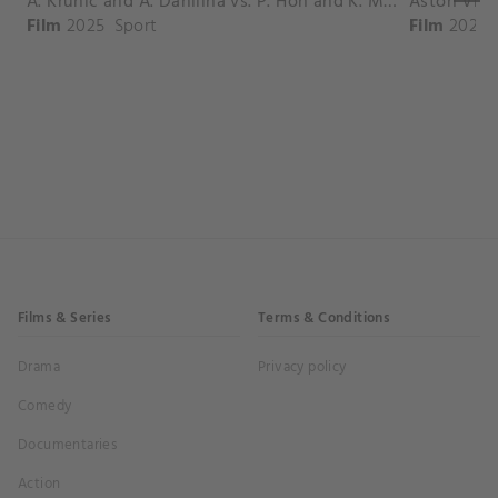
A. Krunic and A. Danilina vs. P. Hon and K. Muchova Match Highlights - BEIJING_Capital Group Diamond ( October 02, 2025)
Film
2025
Sport
Film
2026
Films & Series
Terms & Conditions
Drama
Privacy policy
Comedy
Documentaries
Action