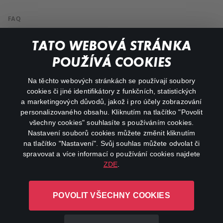
FAQ
My profile
TATO WEBOVÁ STRÁNKA
Important links
POUŽÍVÁ COOKIES
Na těchto webových stránkách se používají soubory
facebook
instagram
cookies či jiné identifikátory z funkčních, statistických
a marketingových důvodů, jakož i pro účely zobrazování
personalizovaného obsahu. Kliknutím na tlačítko "Povolit
youtube
všechny cookies" souhlasíte s používáním cookies.
Nastavení souborů cookies můžete změnit kliknutím
na tlačítko "Nastavení". Svůj souhlas můžete odvolat či
spravovat a více informací o používání cookies najdete
ZDE
.
Canal+ Luxembourg S. à r.l. se sídlem Rue Albert Borschette 4,
L-1246 Luxembourg R.C.S.
POVOLIT VŠECHNY COOKIES
Luxembourg: B 87.905
All rights reserved