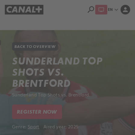
search
expand_more
person
EN
Library
Apple TV+
BACK TO OVERVIEW
SUNDERLAND TOP
SHOTS VS.
BRENTFORD
Sunderland Top Shots vs. Brentford.
REGISTER NOW
Genre:
Sport
Aired year: 2025