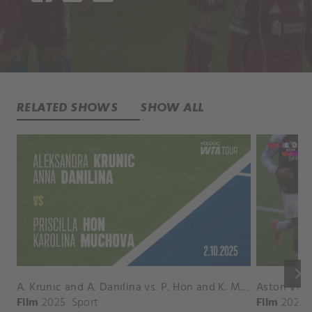
RELATED SHOWS
SHOW ALL
keyboard_arrow_right
A. Krunic and A. Danilina vs. P. Hon and K. Muchova Match Highlights - BEIJING_Capital Group Diamond ( October 02, 2025)
Film
2025
Sport
Film
2026