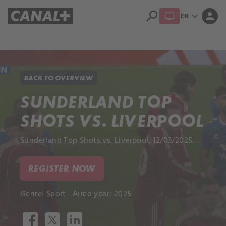
search
expand_more
person
EN
Library
Apple TV+
BACK TO OVERVIEW
SUNDERLAND TOP
SHOTS VS. LIVERPOOL
Sunderland Top Shots vs. Liverpool, 12/03/2025.
REGISTER NOW
Genre:
Sport
Aired year: 2025