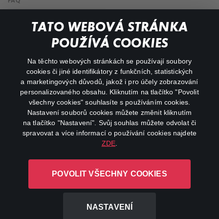
FAQ
My profile
TATO WEBOVÁ STRÁNKA
Important links
POUŽÍVÁ COOKIES
Na těchto webových stránkách se používají soubory
facebook
instagram
cookies či jiné identifikátory z funkčních, statistických
a marketingových důvodů, jakož i pro účely zobrazování
personalizovaného obsahu. Kliknutím na tlačítko "Povolit
youtube
všechny cookies" souhlasíte s používáním cookies.
Nastavení souborů cookies můžete změnit kliknutím
na tlačítko "Nastavení". Svůj souhlas můžete odvolat či
spravovat a více informací o používání cookies najdete
ZDE
.
Canal+ Luxembourg S. à r.l. se sídlem Rue Albert Borschette 4,
L-1246 Luxembourg R.C.S.
POVOLIT VŠECHNY COOKIES
Luxembourg: B 87.905
All rights reserved
NASTAVENÍ
©
2026