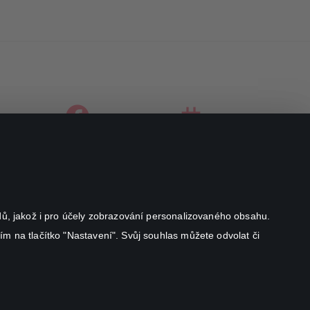
facebook
instagram
youtube
odů, jakož i pro účely zobrazování personalizovaného obsahu.
ím na tlačítko "Nastavení". Svůj souhlas můžete odvolat či
Canal+ Luxembourg S. à r.l. se sídlem Rue Albert Borschette 4,
L-1246 Luxembourg R.C.S.
Luxembourg: B 87.905
All rights reserved