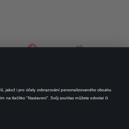
facebook
instagram
youtube
odů, jakož i pro účely zobrazování personalizovaného obsahu.
ím na tlačítko "Nastavení". Svůj souhlas můžete odvolat či
Canal+ Luxembourg S. à r.l. se sídlem Rue Albert Borschette 4,
L-1246 Luxembourg R.C.S.
Luxembourg: B 87.905
All rights reserved