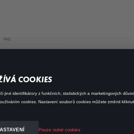
FAQ
My profile
Important links
ÍVÁ COOKIES
 jiné identifikátory z funkčních, statistických a marketingových dův
 používáním cookies. Nastavení souborů cookies můžete změnit kliknut
ASTAVENÍ
Pouze nutné cookies