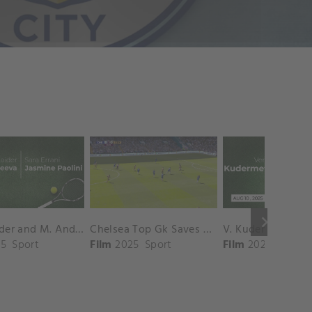
keyboard_arrow_right
D. Shnaider and M. Andreeva vs. S. Errani and J. Paolini Match Highlights - ROME_Campo Centrale ( May 16, 2025)
Chelsea Top Gk Saves vs. Crystal Palace
5
Sport
Film
2025
Sport
Film
2025
Sport