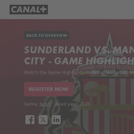
Library
Apple TV+
BACK TO OVERVIEW
SUNDERLAND VS. MA
CITY - GAME HIGHLIG
Watch the Game Highlights from Sunderland vs. Ma
REGISTER NOW
Genre:
Sport
Aired year: 2026