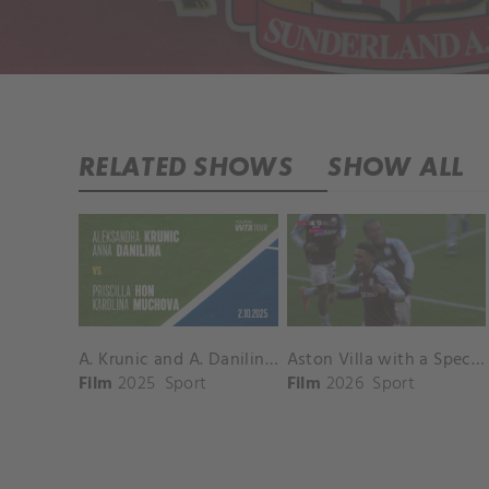
RELATED SHOWS
SHOW ALL
A. Krunic and A. Danilina vs. P. Hon and K. Muchova Match Highlights - BEIJING_Capital Group Diamond ( October 02, 2025)
Aston Villa with a Spectacular Goal vs. Nottingham Forest
Film
2025
Sport
Film
2026
Sport