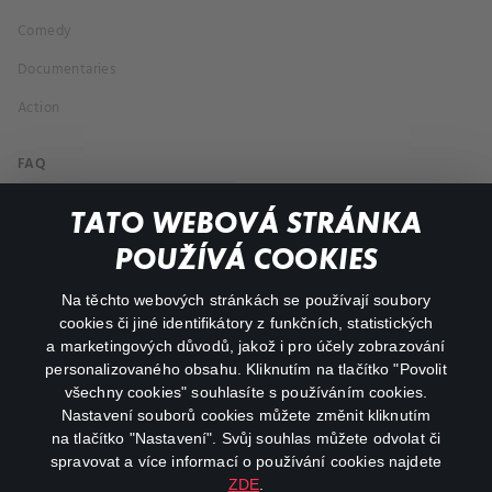
Comedy
Documentaries
Action
FAQ
My profile
TATO WEBOVÁ STRÁNKA
Important links
POUŽÍVÁ COOKIES
Na těchto webových stránkách se používají soubory
facebook
instagram
cookies či jiné identifikátory z funkčních, statistických
a marketingových důvodů, jakož i pro účely zobrazování
personalizovaného obsahu. Kliknutím na tlačítko "Povolit
youtube
všechny cookies" souhlasíte s používáním cookies.
Nastavení souborů cookies můžete změnit kliknutím
na tlačítko "Nastavení". Svůj souhlas můžete odvolat či
spravovat a více informací o používání cookies najdete
ZDE
.