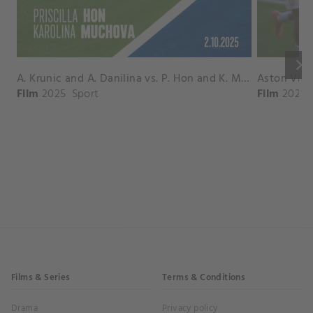
keyboard_arrow_right
A. Krunic and A. Danilina vs. P. Hon and K. Muchova Match Highlights - BEIJING_Capital Group Diamond ( October 02, 2025)
Film
2025
Sport
Film
2026
Films & Series
Terms & Conditions
Drama
Privacy policy