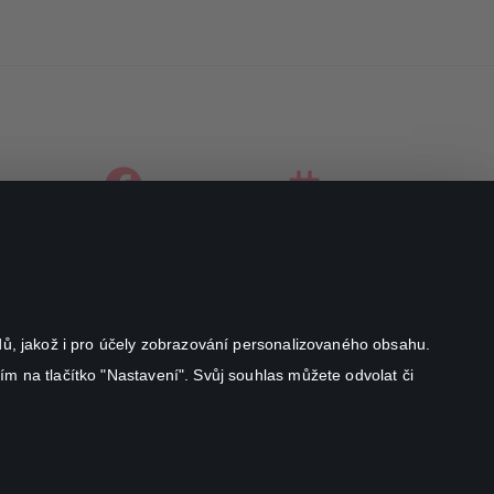
facebook
instagram
youtube
odů, jakož i pro účely zobrazování personalizovaného obsahu.
ím na tlačítko "Nastavení". Svůj souhlas můžete odvolat či
Canal+ Luxembourg S. à r.l. se sídlem Rue Albert Borschette 4,
L-1246 Luxembourg R.C.S.
Luxembourg: B 87.905
All rights reserved