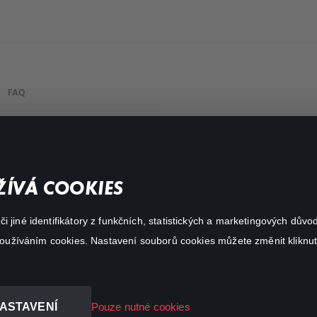
FAQ
My profile
Important links
ÍVÁ COOKIES
 jiné identifikátory z funkčních, statistických a marketingových dův
 používáním cookies. Nastavení souborů cookies můžete změnit kliknut
ASTAVENÍ
Pouze nutné cookies