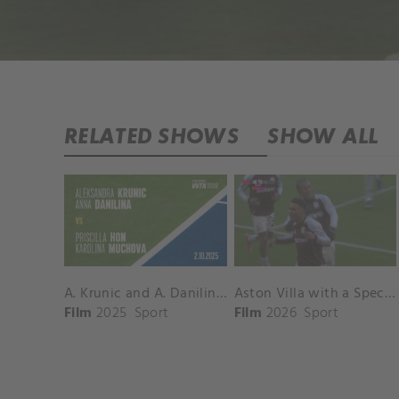
RELATED SHOWS
SHOW ALL
A. Krunic and A. Danilina vs. P. Hon and K. Muchova Match Highlights - BEIJING_Capital Group Diamond ( October 02, 2025)
Aston Villa with a Spectacular Goal vs. Nottingham Forest
Film
2025
Sport
Film
2026
Sport