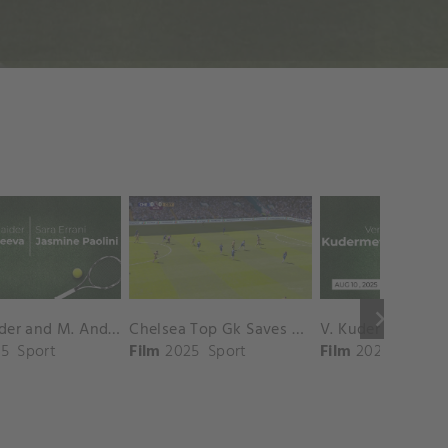
keyboard_arrow_right
D. Shnaider and M. Andreeva vs. S. Errani and J. Paolini Match Highlights - ROME_Campo Centrale ( May 16, 2025)
Chelsea Top Gk Saves vs. Crystal Palace
5
Sport
Film
2025
Sport
Film
2025
Sport