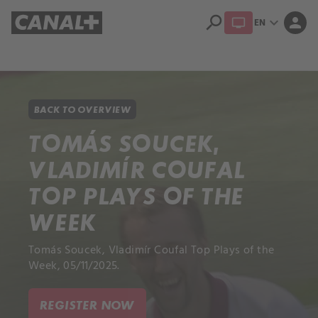
search
expand_more
person
EN
Library
Apple TV+
BACK TO OVERVIEW
TOMÁS SOUCEK,
VLADIMÍR COUFAL
TOP PLAYS OF THE
WEEK
Tomás Soucek, Vladimír Coufal Top Plays of the
Week, 05/11/2025.
REGISTER NOW