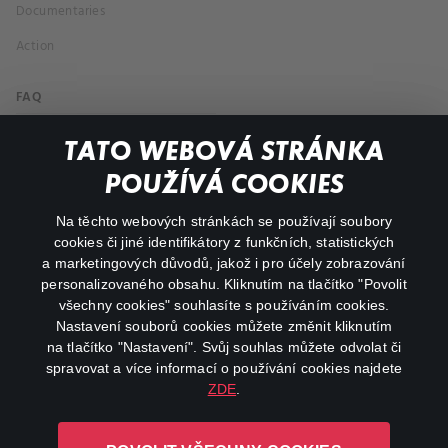
Documentaries
Action
FAQ
My profile
TATO WEBOVÁ STRÁNKA
Important links
POUŽÍVÁ COOKIES
Na těchto webových stránkách se používají soubory
facebook
instagram
cookies či jiné identifikátory z funkčních, statistických
a marketingových důvodů, jakož i pro účely zobrazování
personalizovaného obsahu. Kliknutím na tlačítko "Povolit
youtube
všechny cookies" souhlasíte s používáním cookies.
Nastavení souborů cookies můžete změnit kliknutím
na tlačítko "Nastavení". Svůj souhlas můžete odvolat či
spravovat a více informací o používání cookies najdete
ZDE
.
Canal+ Luxembourg S. à r.l. se sídlem Rue Albert Borschette 4,