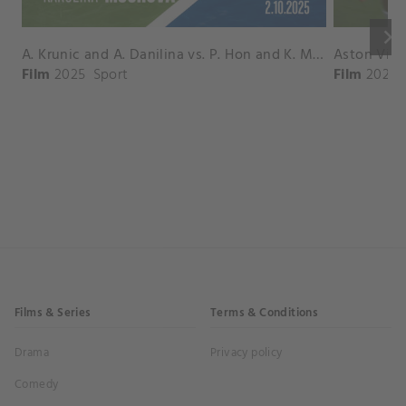
keyboard_arrow_right
A. Krunic and A. Danilina vs. P. Hon and K. Muchova Match Highlights - BEIJING_Capital Group Diamond ( October 02, 2025)
Film
2025
Sport
Film
2026
Films & Series
Terms & Conditions
Drama
Privacy policy
Comedy