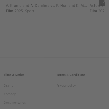
keyboard_arrow_right
A. Krunic and A. Danilina vs. P. Hon and K. Muchova Match Highlights - BEIJING_Capital Group Diamond ( October 02, 2025)
Film
2025
Sport
Film
2026
Films & Series
Terms & Conditions
Drama
Privacy policy
Comedy
Documentaries