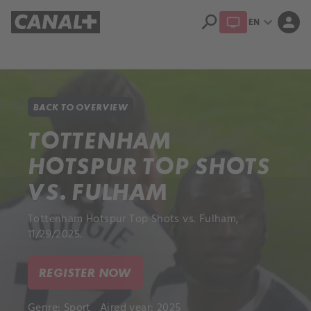
search
expand_more
person
EN
Library
Apple TV+
BACK TO OVERVIEW
TOTTENHAM
HOTSPUR TOP SHOTS
VS. FULHAM
Tottenham Hotspur Top Shots vs. Fulham,
11/29/2025.
REGISTER NOW
Genre:
Sport
Aired year: 2025