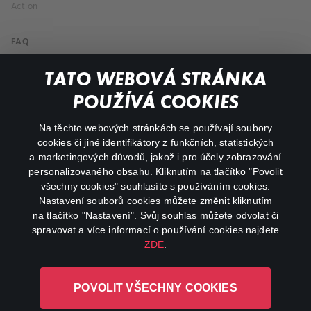
Action
FAQ
My profile
TATO WEBOVÁ STRÁNKA
Important links
POUŽÍVÁ COOKIES
Na těchto webových stránkách se používají soubory
facebook
instagram
cookies či jiné identifikátory z funkčních, statistických
a marketingových důvodů, jakož i pro účely zobrazování
personalizovaného obsahu. Kliknutím na tlačítko "Povolit
youtube
všechny cookies" souhlasíte s používáním cookies.
Nastavení souborů cookies můžete změnit kliknutím
na tlačítko "Nastavení". Svůj souhlas můžete odvolat či
spravovat a více informací o používání cookies najdete
ZDE
.
Canal+ Luxembourg S. à r.l. se sídlem Rue Albert Borschette 4,
L-1246 Luxembourg R.C.S.
POVOLIT VŠECHNY COOKIES
Luxembourg: B 87.905