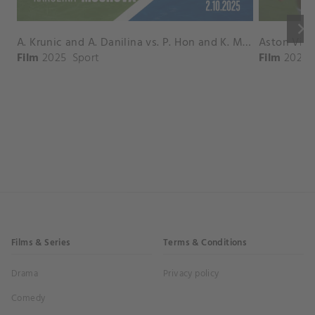
keyboard_arrow_right
A. Krunic and A. Danilina vs. P. Hon and K. Muchova Match Highlights - BEIJING_Capital Group Diamond ( October 02, 2025)
Film
2025
Sport
Film
2026
Films & Series
Terms & Conditions
Drama
Privacy policy
Comedy