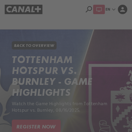
search
expand_more
person
EN
Library
Apple TV+
BACK TO OVERVIEW
TOTTENHAM
HOTSPUR VS.
BURNLEY - GAME
HIGHLIGHTS
Watch the Game Highlights from Tottenham
Hotspur vs. Burnley, 08/16/2025.
REGISTER NOW