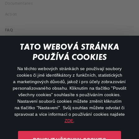
Documentaries
Action
FAQ
My profile
TATO WEBOVÁ STRÁNKA
Important links
POUŽÍVÁ COOKIES
Na těchto webových stránkách se používají soubory
facebook
instagram
cookies či jiné identifikátory z funkčních, statistických
a marketingových důvodů, jakož i pro účely zobrazování
personalizovaného obsahu. Kliknutím na tlačítko "Povolit
youtube
všechny cookies" souhlasíte s používáním cookies.
Nastavení souborů cookies můžete změnit kliknutím
na tlačítko "Nastavení". Svůj souhlas můžete odvolat či
spravovat a více informací o používání cookies najdete
ZDE
.
Canal+ Luxembourg S. à r.l. se sídlem Rue Albert Borschette 4,